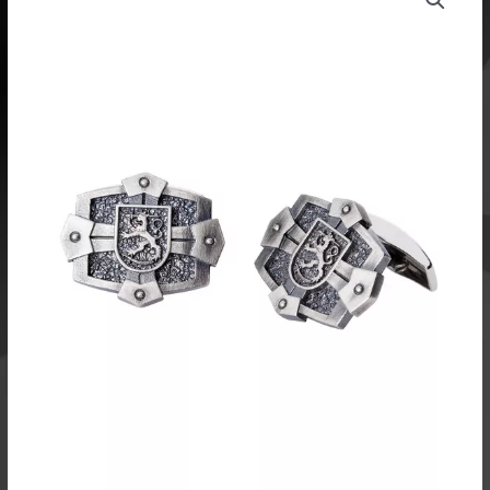
oli:
on:
Kalvosinnapit
249,00 €.
186,75 €.
L46209
määrä