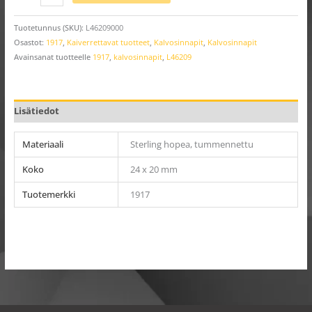
Tuotetunnus (SKU):
L46209000
Osastot:
1917
,
Kaiverrettavat tuotteet
,
Kalvosinnapit
,
Kalvosinnapit
Avainsanat tuotteelle
1917
,
kalvosinnapit
,
L46209
Lisätiedot
Materiaali
Sterling hopea, tummennettu
Koko
24 x 20 mm
Tuotemerkki
1917