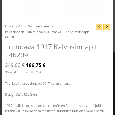
Etusivu
/
Korut
/
Solmionpitimet ja
kalvosinnapit
/
Kalvosinnapit
/ Lumoava 1917 Kalvosinnapit
L46209
Lumoava 1917 Kalvosinnapit
L46209
249,00
€
186,75
€
30pv alin hinta:
186,75
€
Tyylikkäät kalvosinnapit 1917-korusarjaan.
Design Salla Räsänen
1917-mallisto on suunniteltu itsenäisen Suomen satavuotisjuhlan
kunniaksi. Inspiraatiota malliston suunnitteluun on ammennettu