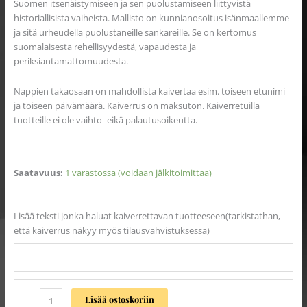
Suomen itsenäistymiseen ja sen puolustamiseen liittyvistä
historiallisista vaiheista. Mallisto on kunnianosoitus isänmaallemme
ja sitä urheudella puolustaneille sankareille. Se on kertomus
suomalaisesta rehellisyydestä, vapaudesta ja
periksiantamattomuudesta.
Nappien takaosaan on mahdollista kaivertaa esim. toiseen etunimi
ja toiseen päivämäärä. Kaiverrus on maksuton. Kaiverretuilla
tuotteille ei ole vaihto- eikä palautusoikeutta.
Saatavuus:
1 varastossa (voidaan jälkitoimittaa)
Lisää teksti jonka haluat kaiverrettavan tuotteeseen(tarkistathan,
että kaiverrus näkyy myös tilausvahvistuksessa)
Lisää ostoskoriin