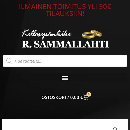
Siirry
ILMAINEN TOIMITUS YLI 50€
sisältöön
TILAUKSIIN!
Products
search
0
CART
0,00
€
Alkuperäinen
Nykyinen
Lumoava
hinta
hinta
1917