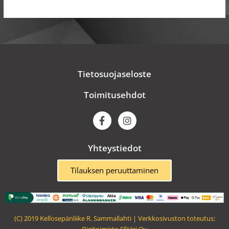
Tietosuojaseloste
Toimitusehdot
F
I
a
n
c
s
e
t
Yhteystiedot
b
a
o
g
o
r
Tilauksen peruuttaminen
k
a
m
(C) 2019 Kellosepänliike R. Sammallahti | Verkkosivuston toteutus: