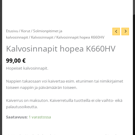
Etusivu
/
Korut
/
Solmionpitimet ja
kalvosinnapit
/
Kalvosinnapit
/ Kalvosinnapit hopea K660HV
Kalvosinnapit hopea K660HV
99,00
€
Hopeiset kalvosinnapit.
Nappien takaosaan voi kaivertaa esim. etunimen tai nimikirjaimet
toiseen nappiin ja päivämäärän toiseen.
Kaiverrus on maksuton. Kaiverretuilla tuotteilla ei ole vaihto- eikä
palautusoikeutta.
Saatavuus:
1 varastossa