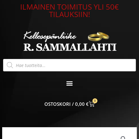
Siirry
ILMAINEN TOIMITUS YLI 50€
sisältöön
TILAUKSIIN!
Products
search
0
CART
0,00
€
Kalvosinnapit
hopea