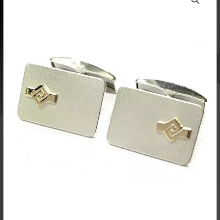
K660HV
määrä