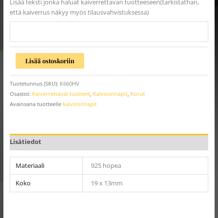
Lisää teksti jonka haluat kaiverrettavan tuotteeseen(tarkistathan,
että kaiverrus näkyy myös tilausvahvistuksessa)
Lisää ostoskoriin
Tuotetunnus (SKU):
K660HV
Osastot:
Kaiverrettavat tuotteet
,
Kalvosinnapit
,
Korut
Avainsana tuotteelle
kalvosinnapit
Lisätiedot
Materiaali
925 hopea
Koko
19 x 13mm