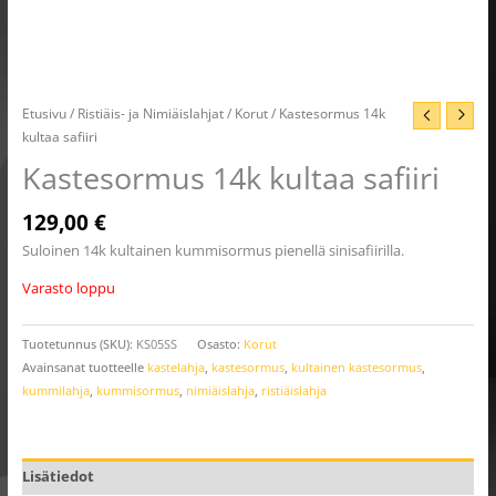
Etusivu
/
Ristiäis- ja Nimiäislahjat
/
Korut
/ Kastesormus 14k
kultaa safiiri
Kastesormus 14k kultaa safiiri
129,00
€
Suloinen 14k kultainen kummisormus pienellä sinisafiirilla.
Varasto loppu
Tuotetunnus (SKU):
KS05SS
Osasto:
Korut
Avainsanat tuotteelle
kastelahja
,
kastesormus
,
kultainen kastesormus
,
kummilahja
,
kummisormus
,
nimiäislahja
,
ristiäislahja
Lisätiedot