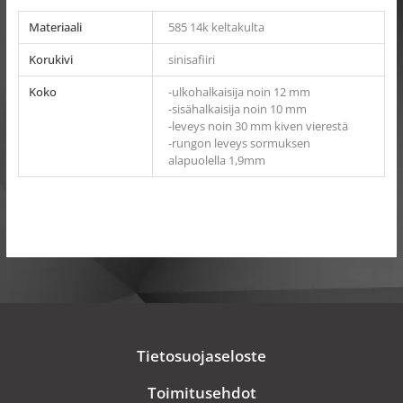
Materiaali
585 14k keltakulta
Korukivi
sinisafiiri
Koko
-ulkohalkaisija noin 12 mm
-sisähalkaisija noin 10 mm
-leveys noin 30 mm kiven vierestä
-rungon leveys sormuksen
alapuolella 1,9mm
Tietosuojaseloste
Toimitusehdot