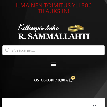
Siirry
ILMAINEN TOIMITUS YLI 50€
sisältöön
TILAUKSIIN!
Products
search
0
CART
0,00
€