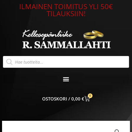
Siirry
ILMAINEN TOIMITUS YLI 50€
sisältöön
TILAUKSIIN!
Products
search
0
CART
0,00
€
Kastesormus
cz