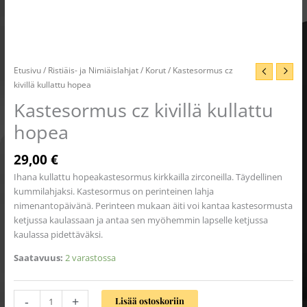
Etusivu
/
Ristiäis- ja Nimiäislahjat
/
Korut
/ Kastesormus cz
kivillä kullattu hopea
Kastesormus cz kivillä kullattu
hopea
29,00
€
Ihana kullattu hopeakastesormus kirkkailla zirconeilla. Täydellinen
kummilahjaksi. Kastesormus on perinteinen lahja
nimenantopäivänä. Perinteen mukaan äiti voi kantaa kastesormusta
ketjussa kaulassaan ja antaa sen myöhemmin lapselle ketjussa
kaulassa pidettäväksi.
Saatavuus:
2 varastossa
-
+
Lisää ostoskoriin