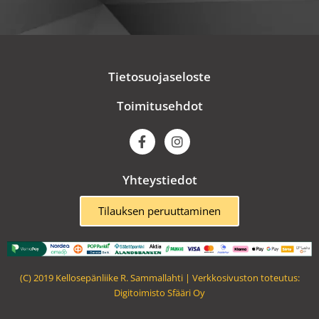
Tietosuojaseloste
Toimitusehdot
F
I
a
n
c
s
e
t
Yhteystiedot
b
a
o
g
o
r
Tilauksen peruuttaminen
k
a
m
(C) 2019 Kellosepänliike R. Sammallahti | Verkkosivuston toteutus:
Digitoimisto Sfääri Oy