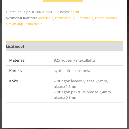
Tuotetunnus (SKU):
SBR-8133ZG
Osasto:
Korut
Avainsanat tuotteelle
kastelahja
,
kastesormus
,
kummilahja
,
kummisormus
,
nimiäislahja
,
ristiäislahja
Lisätiedot
Materiaali
925 hopea, keltakullattu
Korukivi
synteettinen zirkonia
Koko
– Rungon leveys, yläosa 2,9mm,
alaosa 1,1mm
– Rungon paksuus, yläosa 2,4mm,
alaosa 0,8mm