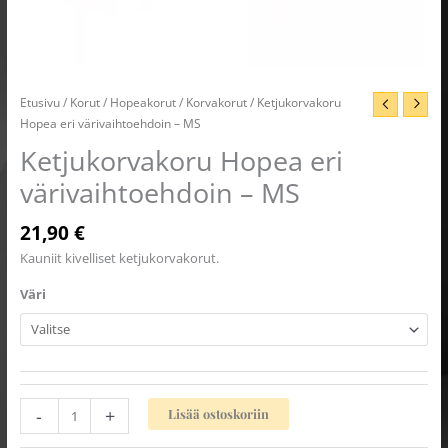
Etusivu
/
Korut
/
Hopeakorut
/
Korvakorut
/ Ketjukorvakoru
Hopea eri värivaihtoehdoin – MS
Ketjukorvakoru Hopea eri
värivaihtoehdoin – MS
21,90
€
Kauniit kivelliset ketjukorvakorut.
Väri
-
+
Lisää ostoskoriin