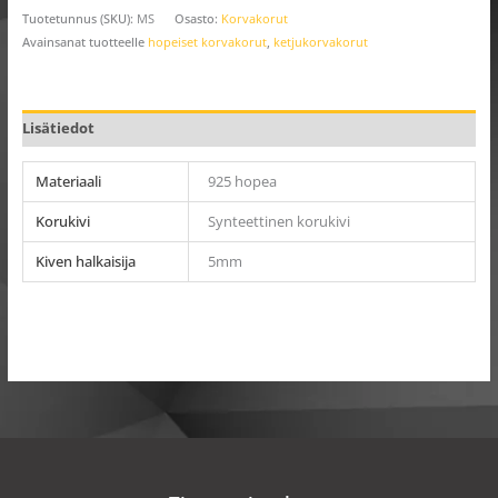
Tuotetunnus (SKU):
MS
Osasto:
Korvakorut
Avainsanat tuotteelle
hopeiset korvakorut
,
ketjukorvakorut
Lisätiedot
Materiaali
925 hopea
Korukivi
Synteettinen korukivi
Kiven halkaisija
5mm