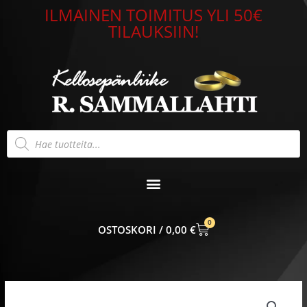
Siirry
ILMAINEN TOIMITUS YLI 50€
sisältöön
TILAUKSIIN!
Products
search
0
CART
0,00
€
Ketjukorvakoru
Hopea