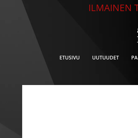
Siirry
ILMAINEN T
sisältöön
ETUSIVU
UUTUUDET
PA