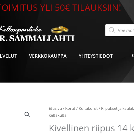
OIMITUS YLI 50€ TILAUKSIIN!
Products
search
LVELUT
VERKKOKAUPPA
YHTEYSTIEDOT
Kivellinen
Etusivu
/
Korut
/
Kultakorut
/
Riipukset ja kaula
riipus
keltakulta
14
Kivellinen riipus 14 
k