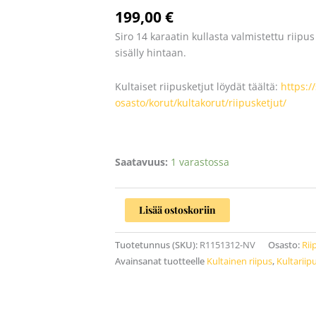
keltakulta
199,00
€
määrä
Siro 14 karaatin kullasta valmistettu riipus 
sisälly hintaan.
Kultaiset riipusketjut löydät täältä:
https:/
osasto/korut/kultakorut/riipusketjut/
Saatavuus:
1 varastossa
Lisää ostoskoriin
Tuotetunnus (SKU):
R1151312-NV
Osasto:
Rii
Avainsanat tuotteelle
Kultainen riipus
,
Kultariipu