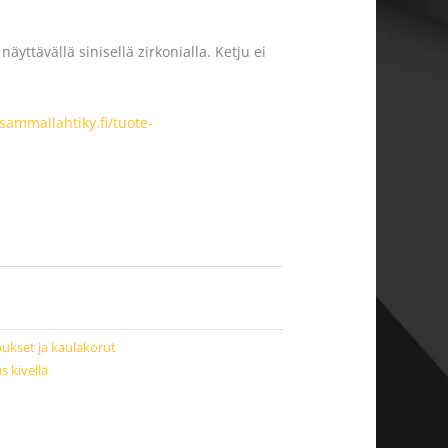
näyttävällä sinisellä zirkonialla. Ketju ei
/sammallahtiky.fi/tuote-
pukset ja kaulakorut
s kivellä