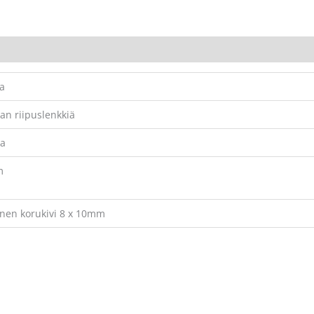
ta
an riipuslenkkiä
aa
m
inen korukivi 8 x 10mm