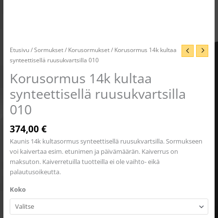
Etusivu
/
Sormukset
/
Korusormukset
/ Korusormus 14k kultaa
synteettisellä ruusukvartsilla 010
Korusormus 14k kultaa
synteettisellä ruusukvartsilla
010
374,00
€
Kaunis 14k kultasormus synteettisellä ruusukvartsilla. Sormukseen
voi kaivertaa esim. etunimen ja päivämäärän. Kaiverrus on
maksuton. Kaiverretuilla tuotteilla ei ole vaihto- eikä
palautusoikeutta.
Koko