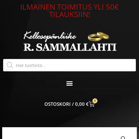
Siirry
ILMAINEN TOIMITUS YLI 50€
sisältöön
TILAUKSIIN!
Products
search
0
CART
0,00
€
Korusormus
14k