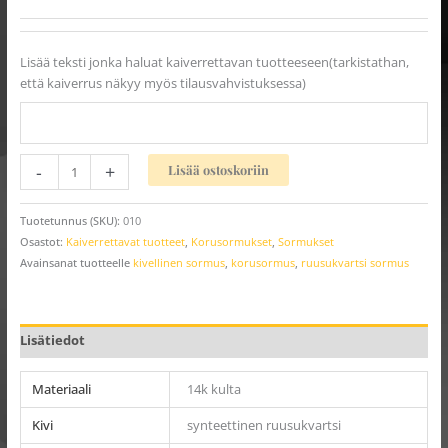
Lisää teksti jonka haluat kaiverrettavan tuotteeseen(tarkistathan,
että kaiverrus näkyy myös tilausvahvistuksessa)
-
+
Lisää ostoskoriin
Tuotetunnus (SKU):
010
Osastot:
Kaiverrettavat tuotteet
,
Korusormukset
,
Sormukset
Avainsanat tuotteelle
kivellinen sormus
,
korusormus
,
ruusukvartsi sormus
Lisätiedot
Materiaali
14k kulta
Kivi
synteettinen ruusukvartsi