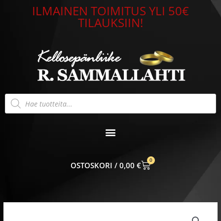
Siirry
ILMAINEN TOIMITUS YLI 50€
sisältöön
TILAUKSIIN!
Products
search
0
CART
0,00
€