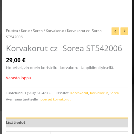
Etusivu
/
Korut
/
Sorea
/
Korvakorut
/ Korvakorut cz- Sorea
ST542006
Korvakorut cz- Sorea ST542006
29,00
€
Hopeiset, zirconein koristellut korvakorut tappikiinnityksellä.
Varasto loppu
Tuotetunnus (SKU):
ST542006
Osastot:
Korvakorut
,
Korvakorut
,
Sorea
Avainsana tuotteelle
hopeiset korvakorut
Lisätiedot