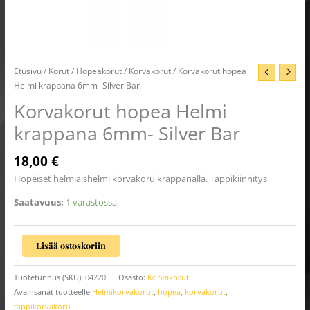
Etusivu
/
Korut
/
Hopeakorut
/
Korvakorut
/ Korvakorut hopea
Helmi krappana 6mm- Silver Bar
Korvakorut hopea Helmi
krappana 6mm- Silver Bar
18,00
€
Hopeiset helmiäishelmi korvakoru krappanalla. Tappikiinnitys
Saatavuus:
1 varastossa
Lisää ostoskoriin
Tuotetunnus (SKU):
04220
Osasto:
Korvakorut
Avainsanat tuotteelle
Helmikorvakorut
,
hopea
,
korvakorut
,
tappikorvakoru