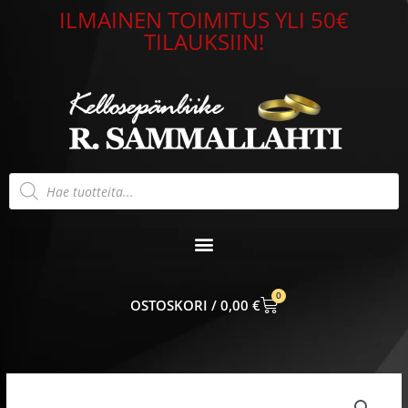
Siirry
ILMAINEN TOIMITUS YLI 50€
sisältöön
TILAUKSIIN!
Products
search
0
CART
0,00
€
Korvakorut
hopea