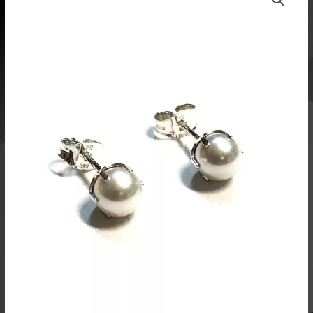
Helmi
krappana
6mm-
Silver
Bar
määrä