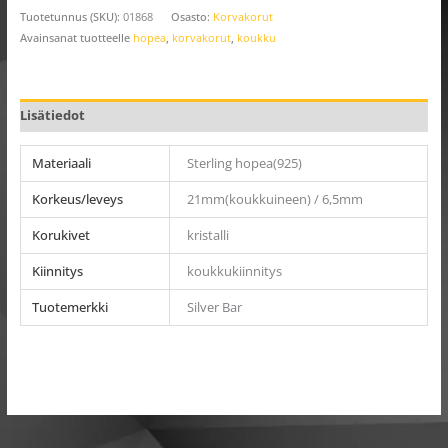
Tuotetunnus (SKU):
01868
Osasto:
Korvakorut
Avainsanat tuotteelle
hopea
,
korvakorut
,
koukku
Lisätiedot
Materiaali
Sterling hopea(925)
Korkeus/leveys
21mm(koukkuineen) / 6,5mm
Korukivet
kristalli
Kiinnitys
koukkukiinnitys
Tuotemerkki
Silver Bar