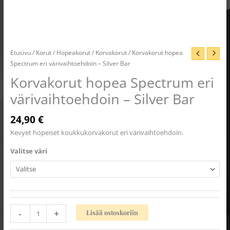
Etusivu
/
Korut
/
Hopeakorut
/
Korvakorut
/ Korvakorut hopea
Spectrum eri värivaihtoehdoin – Silver Bar
Korvakorut hopea Spectrum eri
värivaihtoehdoin – Silver Bar
24,90
€
Kevyet hopeiset koukkukorvakorut eri värivaihtoehdoin.
Valitse väri
-
+
Lisää ostoskoriin