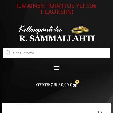
Siirry
ILMAINEN TOIMITUS YLI 50€
sisältöön
TILAUKSIIN!
Products
search
0
CART
0,00
€
Korvakorut
hopea