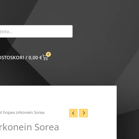
0
CART
0,00
€
t hopea zirkonein Sorea
rkonein Sorea