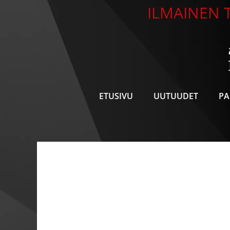
Siirry
ILMAINEN T
sisältöön
ETUSIVU
UUTUUDET
PA