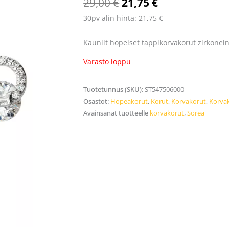
29,00
€
21,75
€
30pv alin hinta:
21,75
€
Kauniit hopeiset tappikorvakorut zirkonein
Varasto loppu
Tuotetunnus (SKU):
ST547506000
Osastot:
Hopeakorut
,
Korut
,
Korvakorut
,
Korva
Avainsanat tuotteelle
korvakorut
,
Sorea