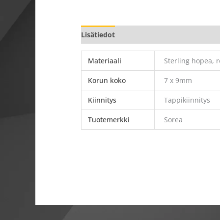
Lisätiedot
Materiaali
Sterling hopea, r
Korun koko
7 x 9mm
Kiinnitys
Tappikiinnitys
Tuotemerkki
Sorea