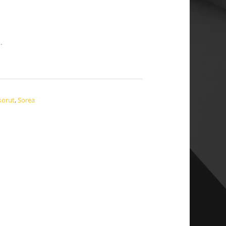
.
korut
,
Sorea