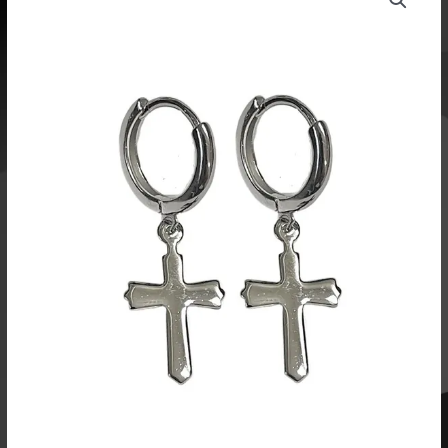
hopeaa
8858
määrä