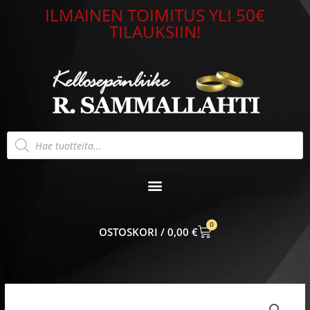
Siirry
ILMAINEN TOIMITUS YLI 50€
sisältöön
TILAUKSIIN!
Products
search
0
CART
0,00
€
Korvakorut
risti