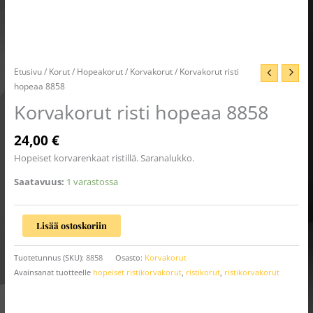
Etusivu
/
Korut
/
Hopeakorut
/
Korvakorut
/ Korvakorut risti
hopeaa 8858
Korvakorut risti hopeaa 8858
24,00
€
Hopeiset korvarenkaat ristillä. Saranalukko.
Saatavuus:
1 varastossa
Lisää ostoskoriin
Tuotetunnus (SKU):
8858
Osasto:
Korvakorut
Avainsanat tuotteelle
hopeiset ristikorvakorut
,
ristikorut
,
ristikorvakorut