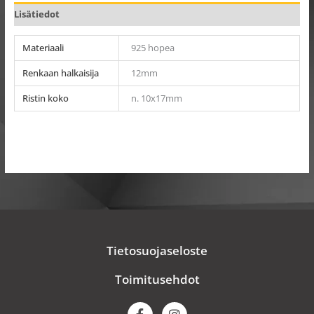
Lisätiedot
Materiaali
925 hopea
Renkaan halkaisija
12mm
Ristin koko
n. 10x17mm
Tietosuojaseloste
Toimitusehdot
F
I