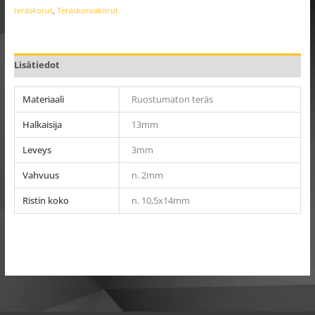
teräskorut
,
Teräskorvakorut
Lisätiedot
Materiaali
Ruostumaton teräs
Halkaisija
13mm
Leveys
3mm
Vahvuus
n. 2mm
Ristin koko
n. 10,5x14mm