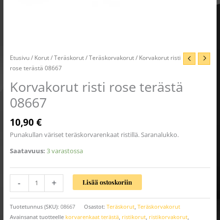
Etusivu
/
Korut
/
Teräskorut
/
Teräskorvakorut
/ Korvakorut risti
rose terästä 08667
Korvakorut risti rose terästä
08667
10,90
€
Punakullan väriset teräskorvarenkaat ristillä. Saranalukko.
Saatavuus:
3 varastossa
-
+
Lisää ostoskoriin
Tuotetunnus (SKU):
08667
Osastot:
Teräskorut
,
Teräskorvakorut
Avainsanat tuotteelle
korvarenkaat terästä
,
ristikorut
,
ristikorvakorut
,