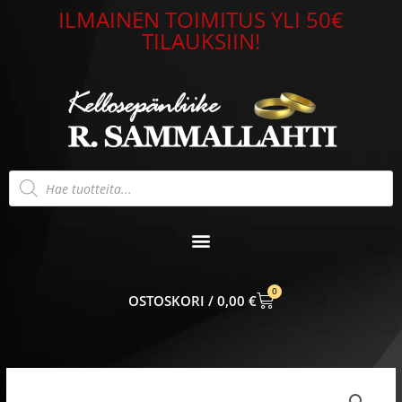
Siirry
ILMAINEN TOIMITUS YLI 50€
sisältöön
TILAUKSIIN!
Products
search
0
CART
0,00
€
Korvakorut
risti