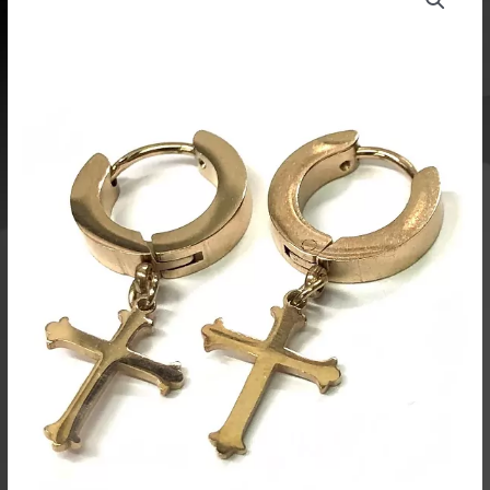
rose
terästä
08667
määrä