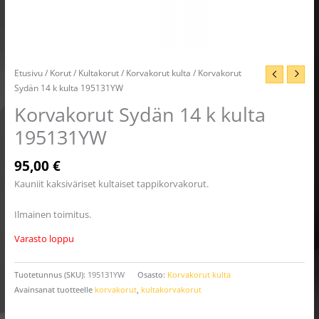
Etusivu
/
Korut
/
Kultakorut
/
Korvakorut kulta
/ Korvakorut
Sydän 14 k kulta 195131YW
Korvakorut Sydän 14 k kulta
195131YW
95,00
€
Kauniit kaksiväriset kultaiset tappikorvakorut.
Ilmainen toimitus.
Varasto loppu
Tuotetunnus (SKU):
195131YW
Osasto:
Korvakorut kulta
Avainsanat tuotteelle
korvakorut
,
kultakorvakorut