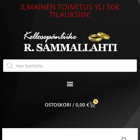
Siirry
ILMAINEN TOIMITUS YLI 50€
sisältöön
TILAUKSIIN!
Products
search
0
CART
0,00
€