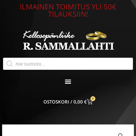
Siirry
ILMAINEN TOIMITUS YLI 50€
sisältöön
TILAUKSIIN!
Products
search
0
CART
0,00
€