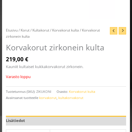
Etusivu
/
Korut
/
Kultakorut
/
Korvakorut kulta
/ Korvakorut
zirkonein kulta
Korvakorut zirkonein kulta
219,00
€
Kauniit kultaiset kukkakorvakorut zirkonein.
Varasto loppu
Tuotetunnus (SKU):
ZIKUKONI
Osasto:
Korvakorut kulta
Avainsanat tuotteelle
korvakorut
,
kultakorvakorut
Lisätiedot