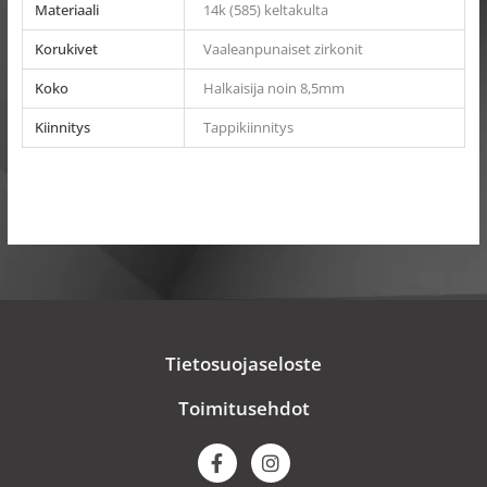
Materiaali
14k (585) keltakulta
Korukivet
Vaaleanpunaiset zirkonit
Koko
Halkaisija noin 8,5mm
Kiinnitys
Tappikiinnitys
Tietosuojaseloste
Toimitusehdot
F
I
a
n