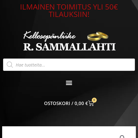
Siirry
ILMAINEN TOIMITUS YLI 50€
sisältöön
TILAUKSIIN!
Products
search
0
CART
0,00
€