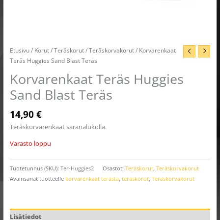
Etusivu
/
Korut
/
Teräskorut
/
Teräskorvakorut
/ Korvarenkaat
Teräs Huggies Sand Blast Teräs
Korvarenkaat Teräs Huggies
Sand Blast Teräs
14,90
€
Teräskorvarenkaat saranalukolla.
Varasto loppu
Tuotetunnus (SKU):
Ter-Huggies2
Osastot:
Teräskorut
,
Teräskorvakorut
Avainsanat tuotteelle
korvarenkaat terästä
,
teräskorut
,
Teräskorvakorut
Lisätiedot