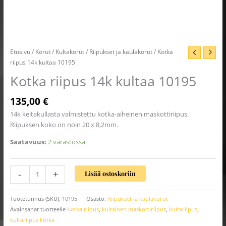
Etusivu
/
Korut
/
Kultakorut
/
Riipukset ja kaulakorut
/ Kotka
riipus 14k kultaa 10195
Kotka riipus 14k kultaa 10195
135,00
€
14k keltakullasta valmistettu kotka-aiheinen maskottiriipus.
Riipuksen koko on noin 20 x 8,2mm.
Saatavuus:
2 varastossa
-
+
Lisää ostoskoriin
Tuotetunnus (SKU):
10195
Osasto:
Riipukset ja kaulakorut
Avainsanat tuotteelle
Kotka riipus
,
kultainen maskottiriipus
,
kultariipus
,
kultariipus kotka