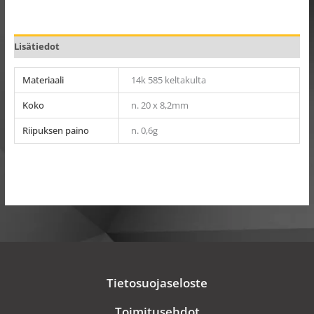
Lisätiedot
Materiaali
14k 585 keltakulta
Koko
n. 20 x 8,2mm
Riipuksen paino
n. 0,6g
Tietosuojaseloste
Toimitusehdot