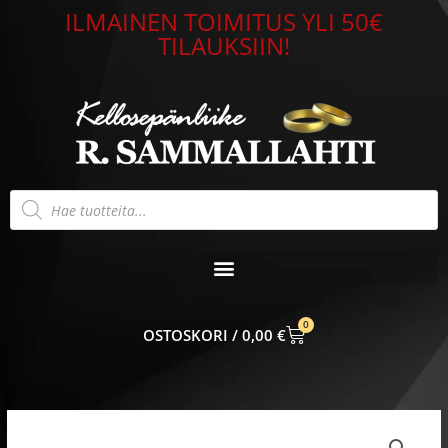
Siirry
ILMAINEN TOIMITUS YLI 50€
sisältöön
TILAUKSIIN!
Products
search
0
CART
0,00
€
Kotka
riipus