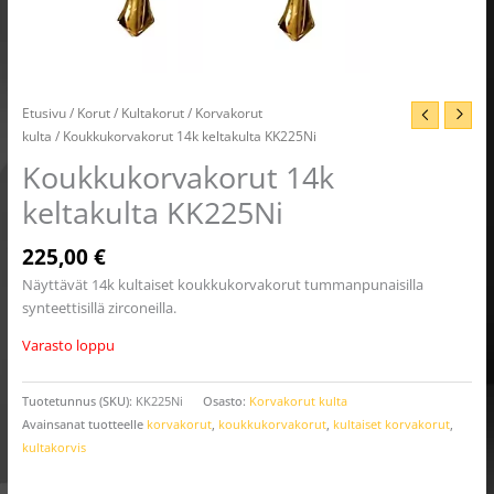
Etusivu
/
Korut
/
Kultakorut
/
Korvakorut
kulta
/ Koukkukorvakorut 14k keltakulta KK225Ni
Koukkukorvakorut 14k
keltakulta KK225Ni
225,00
€
Näyttävät 14k kultaiset koukkukorvakorut tummanpunaisilla
synteettisillä zirconeilla.
Varasto loppu
Tuotetunnus (SKU):
KK225Ni
Osasto:
Korvakorut kulta
Avainsanat tuotteelle
korvakorut
,
koukkukorvakorut
,
kultaiset korvakorut
,
kultakorvis