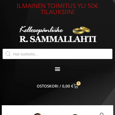
Siirry
ILMAINEN TOIMITUS YLI 50€
sisältöön
TILAUKSIIN!
Products
search
0
CART
0,00
€