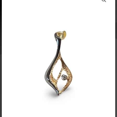
timantilla
TR716
määrä