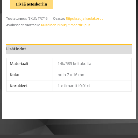
Lisää ostoskoriin
Tuotetunnus (SKU):
TR716
Osasto:
Riipukset ja kaulakorut
Avainsanat tuotteelle
Kultainen riipus
,
timanttiriipus
Lisätiedot
Materiaali
14k/585 keltakulta
Koko
noin 7 x 16 mm
Korukivet
1 x timantti 0,01ct