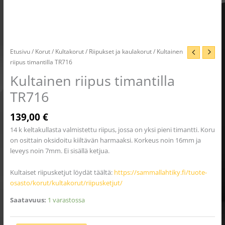
Etusivu
/
Korut
/
Kultakorut
/
Riipukset ja kaulakorut
/ Kultainen
riipus timantilla TR716
Kultainen riipus timantilla
TR716
139,00
€
14 k keltakullasta valmistettu riipus, jossa on yksi pieni timantti. Koru
on osittain oksidoitu kiiltävän harmaaksi. Korkeus noin 16mm ja
leveys noin 7mm. Ei sisällä ketjua.
Kultaiset riipusketjut löydät täältä:
https://sammallahtiky.fi/tuote-
osasto/korut/kultakorut/riipusketjut/
Saatavuus:
1 varastossa