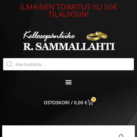
Siirry
ILMAINEN TOIMITUS YLI 50€
sisältöön
TILAUKSIIN!
Products
search
0
CART
0,00
€
Kultainen
riipus