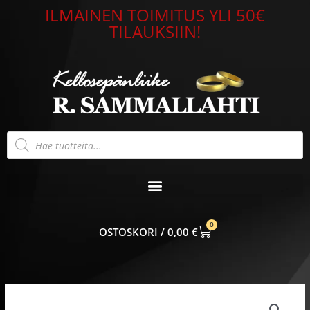
Siirry
ILMAINEN TOIMITUS YLI 50€
sisältöön
TILAUKSIIN!
Products
search
0
CART
0,00
€
Kultariipus
14