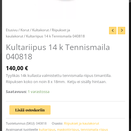
Etusivu
/
Korut
/
Kultakorut
/
Riipukset ja
kaulakorut
/ Kultariipus 14 k Tennismaila 040818
Kultariipus 14 k Tennismaila
040818
140,00
€
Tyylikäs 14k kullasta valmistettu tennismaila riipus timantilla.
Riipuksen koko on noin 8 x 18mm. Ketju ei sisälly hintaan.
Saatavuus:
1 varastossa
Lisää ostoskoriin
Tuotetunnus (SKU):
040818
Osasto:
Riipukset ja kaulakorut
Avainsanat tuotteelle
kultariipus
,
maskottiriipus
,
tennismaila riipus