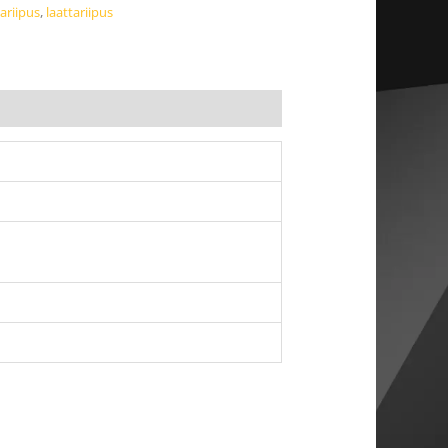
tariipus
,
laattariipus