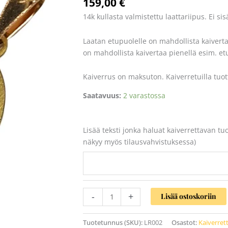
159,00
€
määrä
14k kullasta valmistettu laattariipus. Ei sis
Laatan etupuolelle on mahdollista kaiverta
on mahdollista kaivertaa pienellä esim. e
Kaiverrus on maksuton. Kaiverretuilla tuott
Saatavuus:
2 varastossa
Lisää teksti jonka haluat kaiverrettavan tu
näkyy myös tilausvahvistuksessa)
-
+
Lisää ostoskoriin
Tuotetunnus (SKU):
LR002
Osastot:
Kaiverret