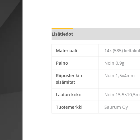
Lisätiedot
Materiaali
14k (585) keltaku
Paino
Noin 0,9g
Riipuslenkin
Noin 1,5x4mm
sisämitat
Laatan koko
Noin 15,5×10,5
Tuotemerkki
Saurum Oy