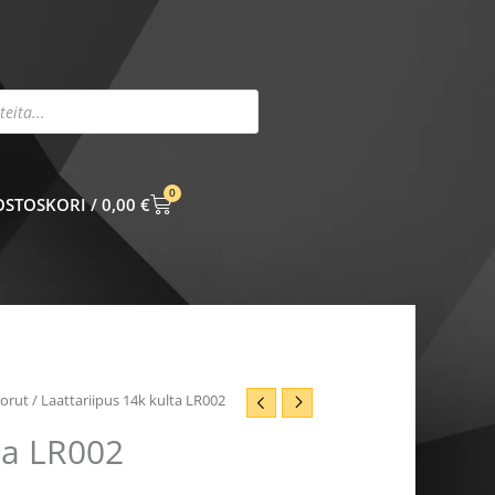
0
CART
0,00
€
korut
/ Laattariipus 14k kulta LR002
ta LR002