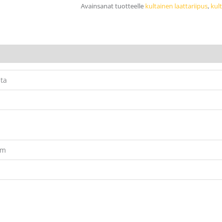
Avainsanat tuotteelle
kultainen laattariipus
,
kul
lta
mm