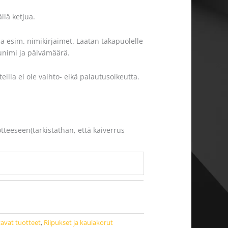
ällä ketjua.
a esim. nimikirjaimet. Laatan takapuolelle
tunimi ja päivämäärä.
eilla ei ole vaihto- eikä palautusoikeutta.
otteeseen(tarkistathan, että kaiverrus
tavat tuotteet
,
Riipukset ja kaulakorut