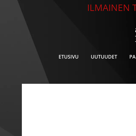
Siirry
ILMAINEN T
sisältöön
ETUSIVU
UUTUUDET
PA