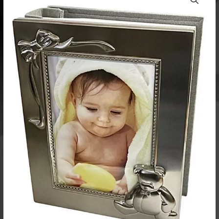
albumi
Nalle
ja
Rusetti
tinapintainen
määrä