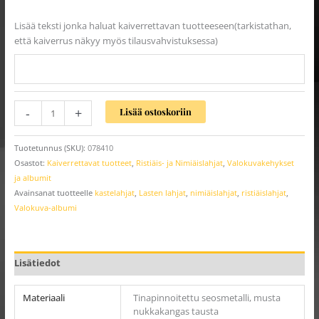
Lisää teksti jonka haluat kaiverrettavan tuotteeseen(tarkistathan,
että kaiverrus näkyy myös tilausvahvistuksessa)
-
+
Lisää ostoskoriin
Tuotetunnus (SKU):
078410
Osastot:
Kaiverrettavat tuotteet
,
Ristiäis- ja Nimiäislahjat
,
Valokuvakehykset
ja albumit
Avainsanat tuotteelle
kastelahjat
,
Lasten lahjat
,
nimiäislahjat
,
ristiäislahjat
,
Valokuva-albumi
Lisätiedot
Materiaali
Tinapinnoitettu seosmetalli, musta
nukkakangas tausta