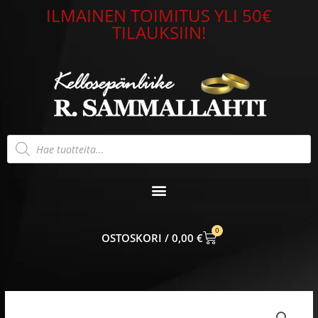
Siirry
ILMAINEN TOIMITUS YLI 50€
sisältöön
TILAUKSIIN!
Products
search
0
CART
0,00
€
Lasten
valokuva-