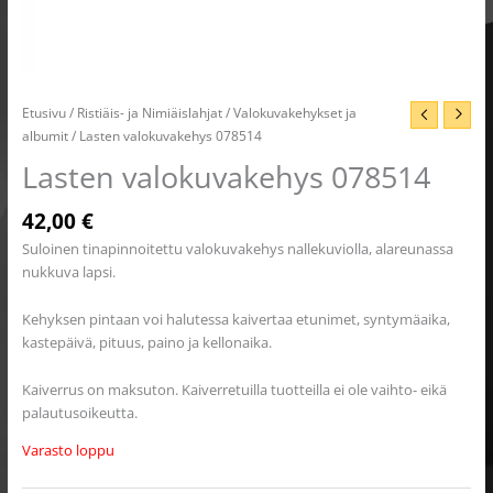
Etusivu
/
Ristiäis- ja Nimiäislahjat
/
Valokuvakehykset ja
albumit
/ Lasten valokuvakehys 078514
Lasten valokuvakehys 078514
42,00
€
Suloinen tinapinnoitettu valokuvakehys nallekuviolla, alareunassa
nukkuva lapsi.
Kehyksen pintaan voi halutessa kaivertaa etunimet, syntymäaika,
kastepäivä, pituus, paino ja kellonaika.
Kaiverrus on maksuton. Kaiverretuilla tuotteilla ei ole vaihto- eikä
palautusoikeutta.
Varasto loppu