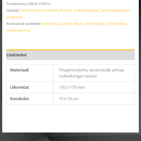
Tuotetunnus (SKU):
078514
Osastot:
Kaiverrettavat tuotteet
,
Ristiäis- ja Nimiäislahjat
,
Valokuvakehykset
ja albumit
Avainsanat tuotteelle
kastelahjat
,
Lasten lahjat
,
nimiäislahjat
,
ristiäislahjat
,
valokuvakehys
Lisätiedot
Materiaali
Tinapinnoitettu seosmetalli, armaa
nukkakangas tausta
Ulkomitat
170 x 170 mm
Kuvakoko
10 x 10 cm