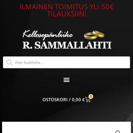
Siirry
ILMAINEN TOIMITUS YLI 50€
sisältöön
TILAUKSIIN!
Products
search
0
CART
0,00
€