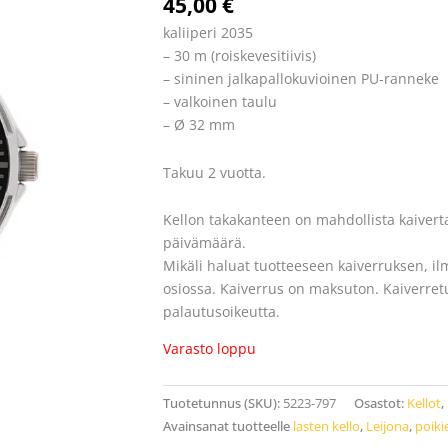
45,00
€
kaliiperi 2035
– 30 m (roiskevesitiivis)
– sininen jalkapallokuvioinen PU-ranneke
– valkoinen taulu
– Ø 32 mm
Takuu 2 vuotta.
Kellon takakanteen on mahdollista kaiverta
päivämäärä.
Mikäli haluat tuotteeseen kaiverruksen, il
osiossa. Kaiverrus on maksuton. Kaiverretuil
palautusoikeutta.
Varasto loppu
Tuotetunnus (SKU):
5223-797
Osastot:
Kellot
,
Avainsanat tuotteelle
lasten kello
,
Leijona
,
poiki