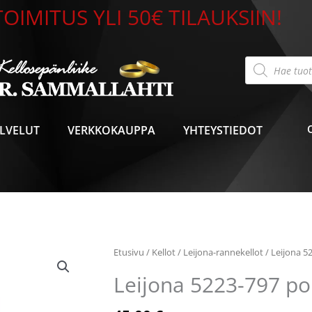
OIMITUS YLI 50€ TILAUKSIIN!
Products
search
LVELUT
VERKKOKAUPPA
YHTEYSTIEDOT
Etusivu
/
Kellot
/
Leijona-rannekellot
/ Leijona 5
Leijona 5223-797 po