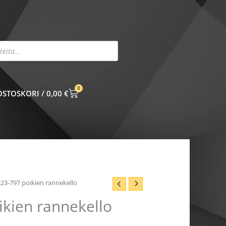
0
CART
0,00
€
223-797 poikien rannekello
ikien rannekello