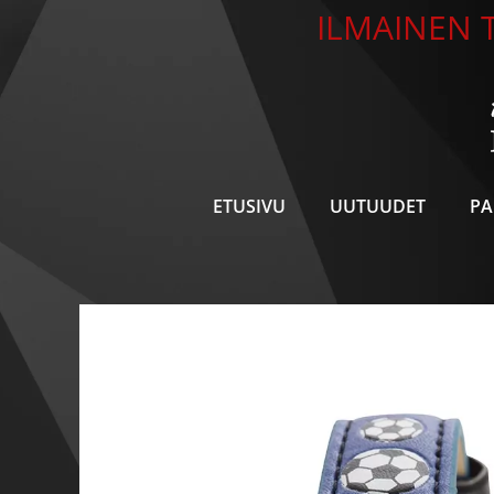
Siirry
ILMAINEN T
sisältöön
ETUSIVU
UUTUUDET
PA