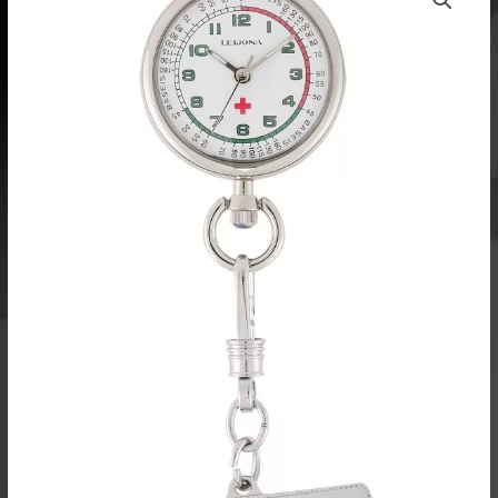
5404-
05
määrä