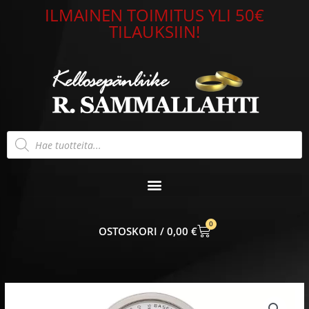
Siirry
ILMAINEN TOIMITUS YLI 50€
sisältöön
TILAUKSIIN!
Products
search
0
CART
0,00
€
Leijona
Sairaanhoitajakello