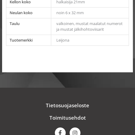
Kellon koko
halkaisija 21mm
Neulan koko
noin 6 x 32 mm
Taulu
valkoinen, mustat maalatut numerot
ja mustat jälkihohtoviisarit
Tuotemerkki
Leijona
Tietosuojaseloste
Toimitusehdot
F
I