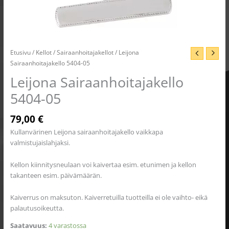
Etusivu
/
Kellot
/
Sairaanhoitajakellot
/ Leijona
Sairaanhoitajakello 5404-05
Leijona Sairaanhoitajakello
5404-05
79,00
€
Kullanvärinen Leijona sairaanhoitajakello vaikkapa
valmistujaislahjaksi.
Kellon kiinnitysneulaan voi kaivertaa esim. etunimen ja kellon
takanteen esim. päivämäärän.
Kaiverrus on maksuton. Kaiverretuilla tuotteilla ei ole vaihto- eikä
palautusoikeutta.
Saatavuus:
4 varastossa