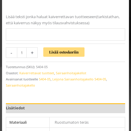
Lisää teksti jonka haluat kaiverrettavan tuotteeseen(tarkistathan,
että kaiverrus näkyy myös tilausvahvistuksessa)
-
+
Lisää ostoskoriin
Tuotetunnus (SKU):
5404-05
Osastot:
Kaiverrettavat tuotteet
,
Sairaanhoitajakellot
Avainsanat tuotteelle
5404-05
,
Leijona Sairaanhoitajakello 5404-05
,
Sairaanhoitajakello
Lisätiedot
Materiaali
Ruostumaton teräs