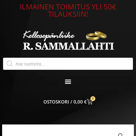
Siirry
ILMAINEN TOIMITUS YLI 50€
sisältöön
TILAUKSIIN!
Products
search
0
CART
0,00
€