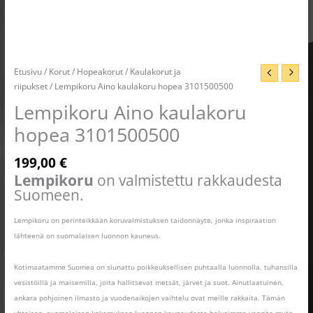
Etusivu
/
Korut
/
Hopeakorut
/
Kaulakorut ja
riipukset
/ Lempikoru Aino kaulakoru hopea 3101500500
Lempikoru Aino kaulakoru
hopea 3101500500
199,00
€
Lempikoru
on valmistettu rakkaudesta
Suomeen.
Lempikoru on perinteikkään koruvalmistuksen taidonnäyte, jonka inspiraation
lähteenä on suomalaisen luonnon kauneus.
Kotimaatamme Suomea on siunattu poikkeuksellisen puhtaalla luonnolla, tuhansilla
vesistöillä ja maisemilla, joita hallitsevat metsät, järvet ja suot. Ainutlaatuinen,
ankara pohjoinen ilmasto ja vuodenaikojen vaihtelu ovat meille rakkaita. Tämän
yhteisen, suomalaisen kokemuksen luonnon kauneudesta halusimme vangita myös