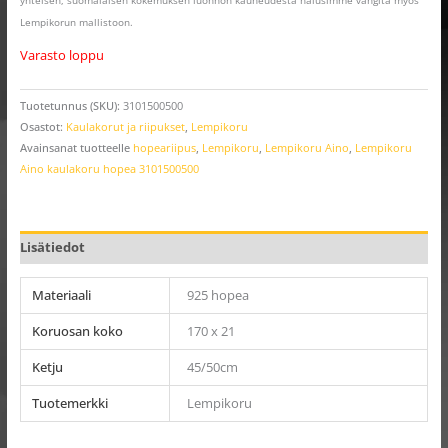
Lempikorun mallistoon.
Varasto loppu
Tuotetunnus (SKU):
3101500500
Osastot:
Kaulakorut ja riipukset
,
Lempikoru
Avainsanat tuotteelle
hopeariipus
,
Lempikoru
,
Lempikoru Aino
,
Lempikoru
Aino kaulakoru hopea 3101500500
Lisätiedot
Materiaali
925 hopea
Koruosan koko
170 x 21
Ketju
45/50cm
Tuotemerkki
Lempikoru