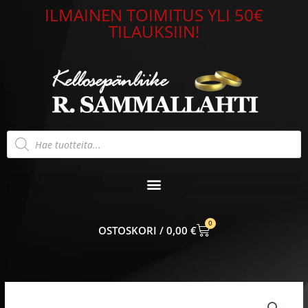
Siirry
ILMAINEN TOIMITUS YLI 50€
sisältöön
TILAUKSIIN!
Products
search
0
CART
0,00
€
Lempikoru
Elämänpolku