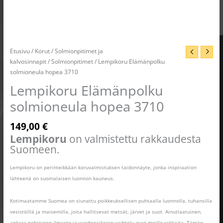
Etusivu
/
Korut
/
Solmionpitimet ja
kalvosinnapit
/
Solmionpitimet
/ Lempikoru Elämänpolku
solmioneula hopea 3710
Lempikoru Elämänpolku
solmioneula hopea 3710
149,00
€
Lempikoru
on valmistettu rakkaudesta
Suomeen.
Lempikoru on perinteikkään koruvalmistuksen taidonnäyte, jonka inspiraation
lähteenä on suomalaisen luonnon kauneus.
Kotimaatamme Suomea on siunattu poikkeuksellisen puhtaalla luonnolla, tuhansilla
vesistöillä ja maisemilla, joita hallitsevat metsät, järvet ja suot. Ainutlaatuinen,
ankara pohjoinen ilmasto ja vuodenaikojen vaihtelu ovat meille rakkaita. Tämän