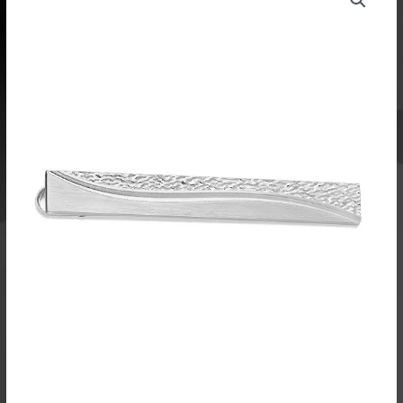
solmioneula
hopea
3710
määrä