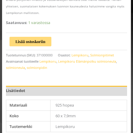
yhteisen, suomalaisen kokemuksen luonnon kauneudesta halusimme vangita myös
Lempikorun mallistoon.
Saatavuus:
1 varastossa
Lisää ostoskoriin
Tuotetunnus (SKU):
371000000
Osastot:
Lempikoru
,
Solmionpitimet
Avainsanat tuotteelle
Lempikoru
,
Lempikoru Elämänpolku solmioneula
,
solmioneula
,
solmionpidin
Lisätiedot
Materiaali
925 hopea
Koko
60 x 7,9mm
Tuotemerkki
Lempikoru