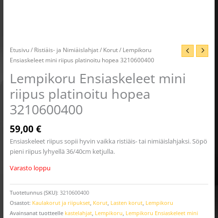
Etusivu
/
Ristiäis- ja Nimiäislahjat
/
Korut
/ Lempikoru
Ensiaskeleet mini riipus platinoitu hopea 3210600400
Lempikoru Ensiaskeleet mini
riipus platinoitu hopea
3210600400
59,00
€
Ensiaskeleet riipus sopii hyvin vaikka ristiäis- tai nimiäislahjaksi. Söpö
pieni riipus lyhyellä 36/40cm ketjulla.
Varasto loppu
Tuotetunnus (SKU):
3210600400
Osastot:
Kaulakorut ja riipukset
,
Korut
,
Lasten korut
,
Lempikoru
Avainsanat tuotteelle
kastelahjat
,
Lempikoru
,
Lempikoru Ensiaskeleet mini