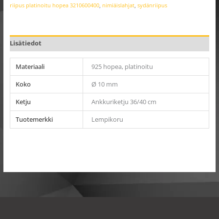
riipus platinoitu hopea 3210600400
,
nimiäislahjat
,
sydänriipus
Lisätiedot
Materiaali
925 hopea, platinoitu
Koko
Ø 10 mm
Ketju
Ankkuriketju 36/40 cm
Tuotemerkki
Lempikoru