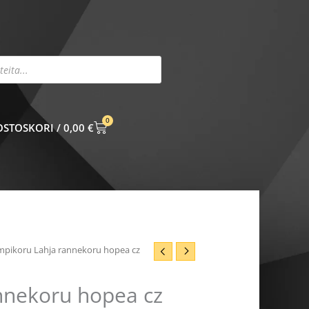
0
CART
0,00
€
mpikoru Lahja rannekoru hopea cz
nnekoru hopea cz