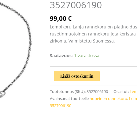
3527006190
cz
3527006190
määrä
99,00
€
Lempikoru Lahja rannekoru on platinoidus
rusetinmuotoinen rannekoru jota koristaa
zirkonia. Valmistettu Suomessa.
Saatavuus:
1 varastossa
Lisää ostoskoriin
Tuotetunnus (SKU):
3527006190
Osastot:
Lem
Avainsanat tuotteelle
hopeinen rannekoru
,
Lem
3527006190