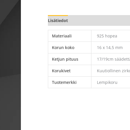
Lisätiedot
Materiaali
925 hopea
Korun koko
16 x 14,5 mm
Ketjun pituus
17/19cm säädett
Korukivet
Kuutiollinen zir
Tuotemerkki
Lempikoru