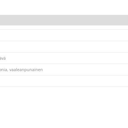
ävä
konia, vaaleanpunainen