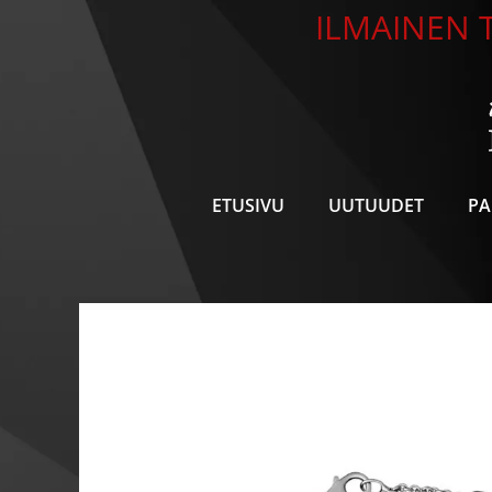
Siirry
ILMAINEN T
sisältöön
ETUSIVU
UUTUUDET
PA