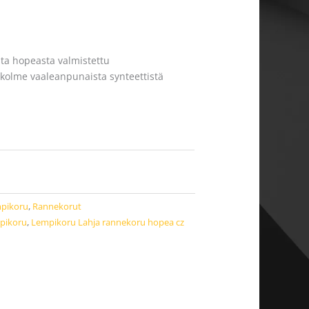
ta hopeasta valmistettu
 kolme vaaleanpunaista synteettistä
pikoru
,
Rannekorut
pikoru
,
Lempikoru Lahja rannekoru hopea cz