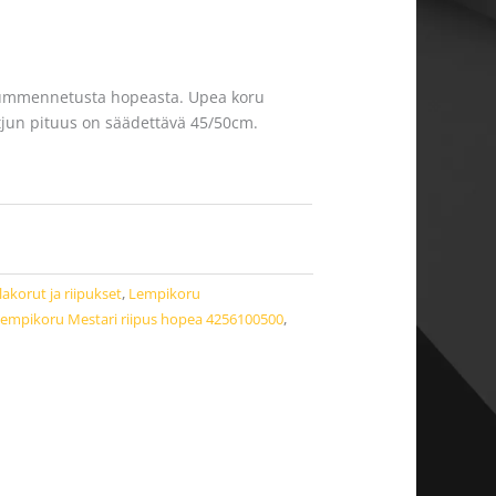
 tummennetusta hopeasta. Upea koru
etjun pituus on säädettävä 45/50cm.
akorut ja riipukset
,
Lempikoru
empikoru Mestari riipus hopea 4256100500
,