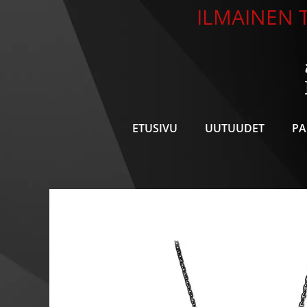
Siirry
ILMAINEN T
sisältöön
ETUSIVU
UUTUUDET
PA