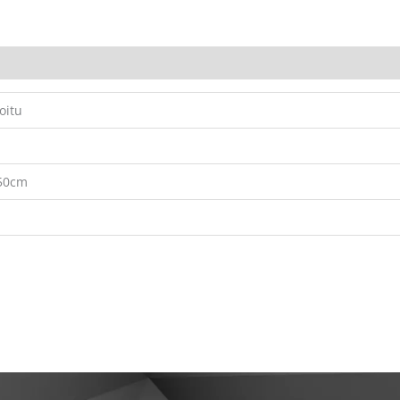
oitu
/50cm