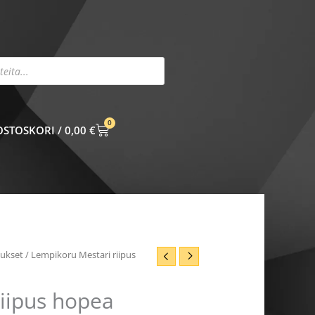
0
CART
0,00
€
pukset
/ Lempikoru Mestari riipus
iipus hopea