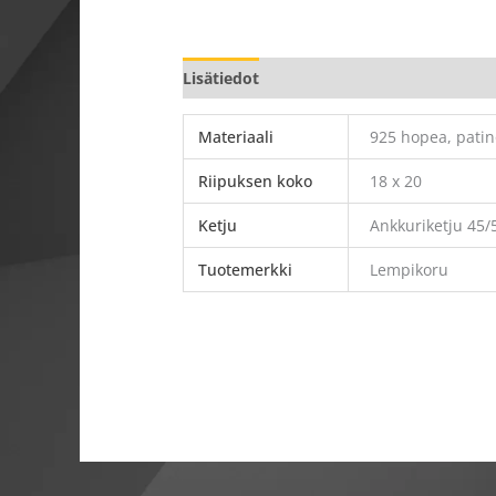
Lisätiedot
Materiaali
925 hopea, patin
Riipuksen koko
18 x 20
Ketju
Ankkuriketju 45
Tuotemerkki
Lempikoru