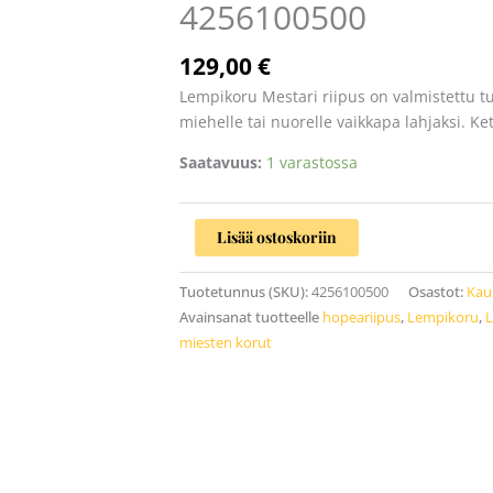
4256100500
4256100500
määrä
129,00
€
Lempikoru Mestari riipus on valmistettu
miehelle tai nuorelle vaikkapa lahjaksi. K
Saatavuus:
1 varastossa
Lisää ostoskoriin
Tuotetunnus (SKU):
4256100500
Osastot:
Kaul
Avainsanat tuotteelle
hopeariipus
,
Lempikoru
,
L
miesten korut