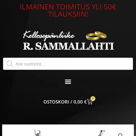
Siirry
ILMAINEN TOIMITUS YLI 50€
sisältöön
TILAUKSIIN!
Products
search
0
CART
0,00
€
Lempikoru
Vartio