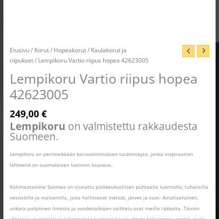
Etusivu
/
Korut
/
Hopeakorut
/
Kaulakorut ja
riipukset
/ Lempikoru Vartio riipus hopea 42623005
Lempikoru Vartio riipus hopea
42623005
249,00
€
Lempikoru
on valmistettu rakkaudesta
Suomeen.
Lempikoru on perinteikkään koruvalmistuksen taidonnäyte, jonka inspiraation
lähteenä on suomalaisen luonnon kauneus.
Kotimaatamme Suomea on siunattu poikkeuksellisen puhtaalla luonnolla, tuhansilla
vesistöillä ja maisemilla, joita hallitsevat metsät, järvet ja suot. Ainutlaatuinen,
ankara pohjoinen ilmasto ja vuodenaikojen vaihtelu ovat meille rakkaita. Tämän
yhteisen, suomalaisen kokemuksen luonnon kauneudesta halusimme vangita myös