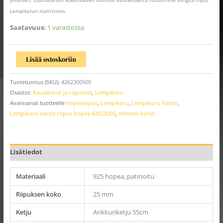
Lempikorun mallistoon.
Saatavuus:
1 varastossa
Lisää ostoskoriin
Tuotetunnus (SKU):
4262300500
Osastot:
Kaulakorut ja riipukset
,
Lempikoru
Avainsanat tuotteelle
hopeariipus
,
Lempikoru
,
Lempikoru Vartio
,
Lempikoru Vartio riipus hopea 42623005
,
miesten korut
Lisätiedot
Materiaali
925 hopea, patinoitu
Riipuksen koko
25 mm
Ketju
Ankkuriketju 55cm