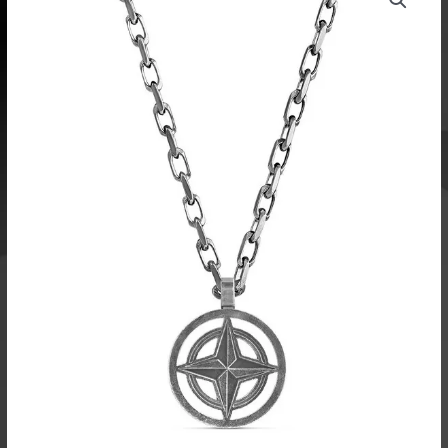
riipus
hopea
42623005
määrä