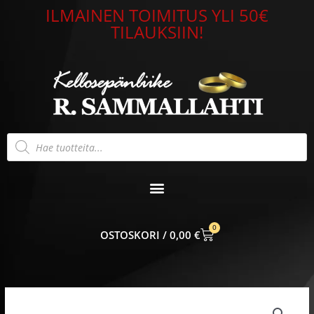
Siirry
ILMAINEN TOIMITUS YLI 50€
sisältöön
TILAUKSIIN!
Products
search
0
CART
0,00
€
Lumoava
Aina