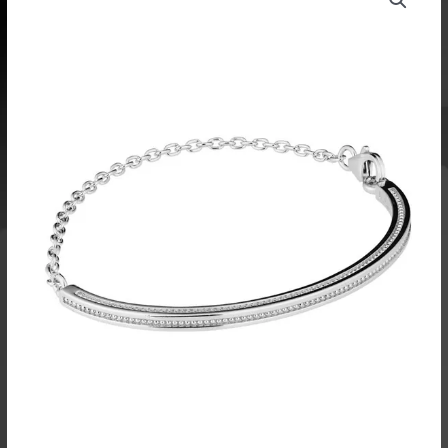
rannekoru,
hopeaa
määrä