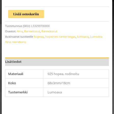
Lisää ostoskoriin
Tuotetunnus (SKU):
L53259700000
Osastot:
Aina
,
Rannekorut
,
Rannekorut
Avainsanat tuotteelle
hopeaa
,
hopeinen rannerengas
,
lumoava
,
Lumoava
Aina rannekoru
Lisätiedot
Materiaali
925 hopea, rodinoitu
Koko
68x3mm/18cm
Tuotemerkki
Lumoava