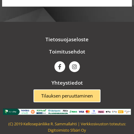
Tietosuojaseloste
Toimitusehdot
F
I
a
n
c
s
e
t
Yhteystiedot
b
a
o
g
o
r
Tilauksen peruuttaminen
k
a
m
(C) 2019 Kellosepänliike R. Sammallahti | Verkkosivuston toteutus:
Digitoimisto Sfääri Oy