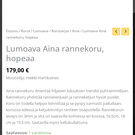
Etusivu
/
Korut
/
Lumoava
/
Korusarjat
/
Aina
/ Lumoava Aina
rannekoru, hopeaa
Lumoava Aina rannekoru,
hopeaa
179,00
€
Muotoilija: Heikki Hartikainen
Aina-rannekoru ilmentää hiljaisen luksuksen trendiä puhtaimmillaan.
Rannekoru yhdistää rannerenkaan ja ranneketjun hyvät puolet.
Koru on todella helppo kiinnittää ja se pysyy varmasti paikallaan;
koruosa edessä ja ketjukiinnitys ranteen sisäpuolella. Rannekorun
leveys on 3mm ja sitä on saatavilla kolmessa eri koossa, 16,5cm, 18
cm ja 19,5 cm. Saatavilla myös keltakullattuna.
Saatavuus:
1 varastossa