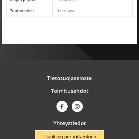
Tuotemerkki
Lumoava
Tietosuojaseloste
Toimitusehdot
F
I
a
n
c
s
e
t
Yhteystiedot
b
a
o
g
o
r
Tilauksen peruuttaminen