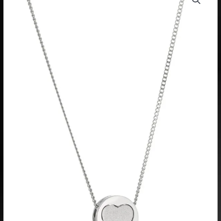
sydänriipus,
hopeaa
määrä