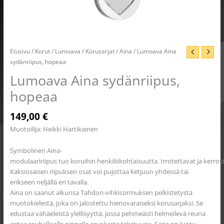
Etusivu
/
Korut
/
Lumoava
/
Korusarjat
/
Aina
/ Lumoava Aina
sydänriipus, hopeaa
Lumoava Aina sydänriipus,
hopeaa
149,00
€
Muotoilija: Heikki Hartikainen
Symbolinen
Aina-
modulaaririipus
tuo
koruihin
henkilökohtaisuutta
.
Irrotettavat
ja
kerros
Kaksiosaisen riipuksen osat voi pujottaa ketjuun yhdessä tai
erikseen neljällä eri tavalla.
Aina on saanut alkunsa Tahdon-vihkisormuksen pelkistetystä
muotokielestä, joka on jalostettu hienovaraiseksi korusarjaksi. Se
edustaa vähäeleistä ylellisyyttä, jossa pehmeästi helmeilevä reuna