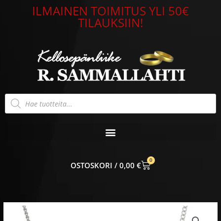
Siirry
ILMAINEN TOIMITUS YLI 50€
sisältöön
TILAUKSIIN!
Products
search
0
CART
0,00
€
Lumoava
Aina