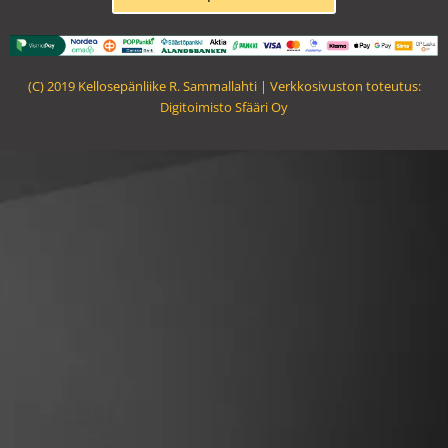
k
a
m
(C) 2019 Kellosepänliike R. Sammallahti | Verkkosivuston toteutus:
Digitoimisto Sfääri Oy