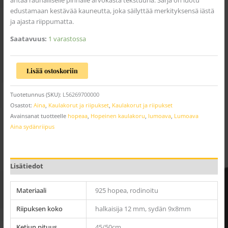
antaa rauhalliselle pinnalle arvokasta tekstuuria. Sarja on luotu
edustamaan kestävää kauneutta, joka säilyttää merkityksensä iästä
ja ajasta riippumatta
.
Saatavuus:
1 varastossa
Lisää ostoskoriin
Tuotetunnus (SKU):
L56269700000
Osastot:
Aina
,
Kaulakorut ja riipukset
,
Kaulakorut ja riipukset
Avainsanat tuotteelle
hopeaa
,
Hopeinen kaulakoru
,
lumoava
,
Lumoava
Aina sydänriipus
Lisätiedot
Materiaali
925 hopea, rodinoitu
Riipuksen koko
halkaisija 12 mm, sydän 9x8mm
Ketjun pituus
45/50cm