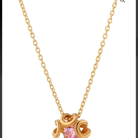
riipus
pinkillä
kivellä,
keltakullattua
hopeaa
määrä