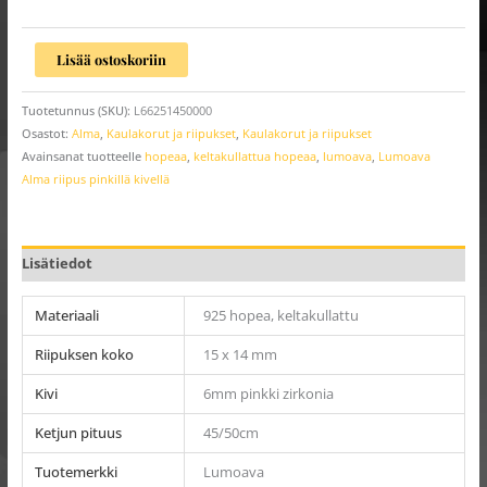
Lisää ostoskoriin
Tuotetunnus (SKU):
L66251450000
Osastot:
Alma
,
Kaulakorut ja riipukset
,
Kaulakorut ja riipukset
Avainsanat tuotteelle
hopeaa
,
keltakullattua hopeaa
,
lumoava
,
Lumoava
Alma riipus pinkillä kivellä
Lisätiedot
Materiaali
925 hopea, keltakullattu
Riipuksen koko
15 x 14 mm
Kivi
6mm pinkki zirkonia
Ketjun pituus
45/50cm
Tuotemerkki
Lumoava