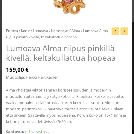
Etusivu
/
Korut
/
Lumoava
/
Korusarjat
/
Alma
/ Lumoava Alma
riipus pinkillä kivellä, keltakullattua hopeaa
Lumoava Alma riipus pinkillä
kivellä, keltakullattua hopeaa
159,00
€
Muotoilija: Heikki Hartikainen
Alma yhdistää viktoriaanisen koristeellisuuden ja modernin
muotoilun pitsimäisillä yksityiskohdilla. Riipuksen keskelle asetettu
vaaleanpunainen kivi korostaa korun kerroksellisuutta. Alma on
moderni perintökoru – näyttävä mutta ajaton valinta sekä juhlaan
että arkeen. Saatavilla myös hopeisena. Korun koko on 15x14mm ja
ketjun pituus säädettävissä 45/50cm.
Saatavuus:
1 varastossa