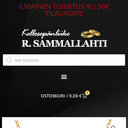
Siirry
ILMAINEN TOIMITUS YLI 50€
sisältöön
TILAUKSIIN!
Products
search
0
CART
0,00
€
Lumoava
Alma