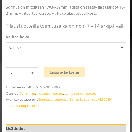
Sormus on mitoiltaan 17×34-39mm ja siitä on saatavilla tasakoot 16-
21mm. Valitse itsellesi sopiva koko alasvetovalikosta.
Tilaustuotteilla toimitusaika on noin 7 – 14 arkipäivää.
Valitse koko
-
+
Lisää ostoskoriin
Tuotetunnus (SKU):
VL52249100000
Osastot:
Bohemian
,
Hopeasormukset
,
Lumoava sormukset
Avainsanat tuotteelle
lumoava
,
Lumoava Bohemian sormus VL522491
,
Lumoava hopeasormus
Lisätiedot