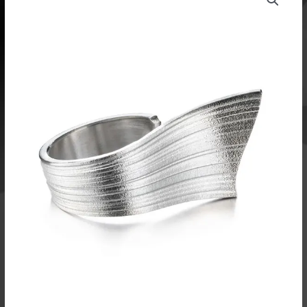
sormus
VL522491
määrä