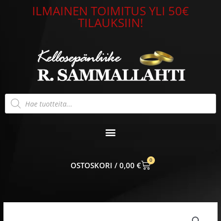
Siirry
ILMAINEN TOIMITUS YLI 50€
sisältöön
TILAUKSIIN!
Products
search
0
CART
0,00
€
Lumoava
Bohemian