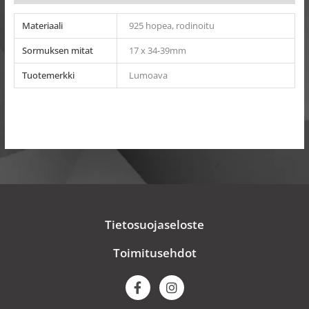
Materiaali
925 hopea, rodinoitu
Sormuksen mitat
17 x 34-39mm
Tuotemerkki
Lumoava
Tietosuojaseloste
Toimitusehdot
F
I
a
n
c
s