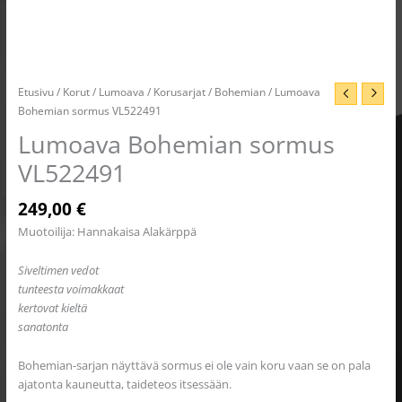
Etusivu
/
Korut
/
Lumoava
/
Korusarjat
/
Bohemian
/ Lumoava
Bohemian sormus VL522491
Lumoava Bohemian sormus
VL522491
249,00
€
Muotoilija: Hannakaisa Alakärppä
Siveltimen vedot
tunteesta voimakkaat
kertovat kieltä
sanatonta
Bohemian-sarjan näyttävä sormus ei ole vain koru vaan se on pala
ajatonta kauneutta, taideteos itsessään.