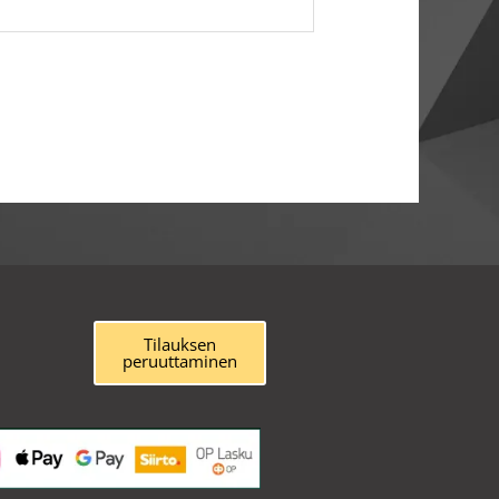
Tilauksen
peruuttaminen