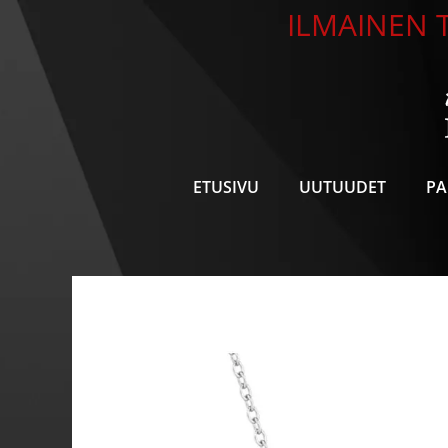
Siirry
ILMAINEN T
sisältöön
ETUSIVU
UUTUUDET
PA