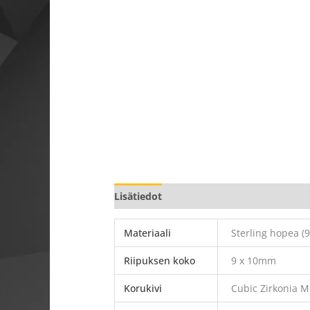
Lisätiedot
Materiaali
Sterling hopea (9
Riipuksen koko
9 x 10mm
Korukivi
Cubic Zirkonia M