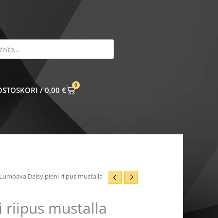
0
CART
0,00
€
Lumoava Daisy pieni riipus mustalla
 riipus mustalla