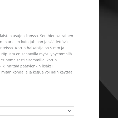
rilaisten asujen kanssa. Sen hienovarainen
 niin arkeen kuin juhlaan ja säädettävä
anteissa. Korun halkaisija on 9 mm ja
a riipusta on saatavilla myös lyhyemmällä
uu erinomaisesti sirommille korun
i kiinnittää päätylenkin lisäksi
 mitan kohdalla ja ketjua voi näin käyttää