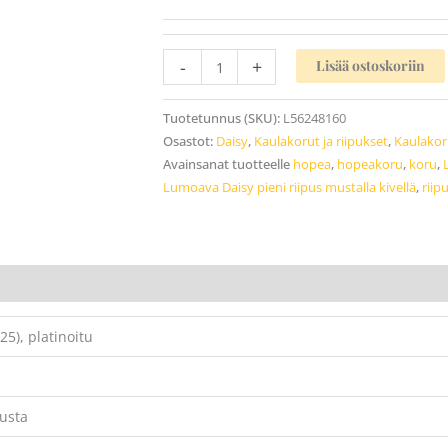
-
+
Lisää ostoskoriin
Tuotetunnus (SKU):
L56248160
Osastot:
Daisy
,
Kaulakorut ja riipukset
,
Kaulakoru
Avainsanat tuotteelle
hopea
,
hopeakoru
,
koru
,
Lumoava Daisy pieni riipus mustalla kivellä
,
riip
25), platinoitu
usta