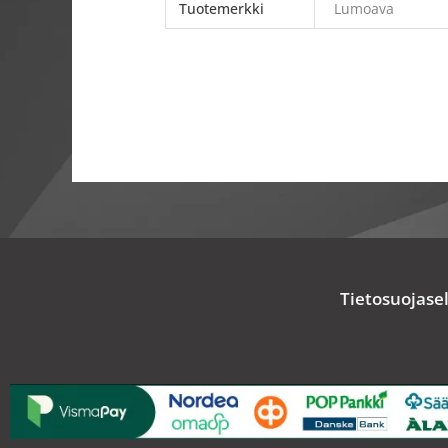
Tuotemerkki
Lumoava
Tietosuojase