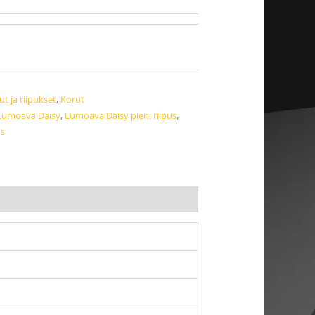
t ja riipukset
,
Korut
Lumoava Daisy
,
Lumoava Daisy pieni riipus
,
us