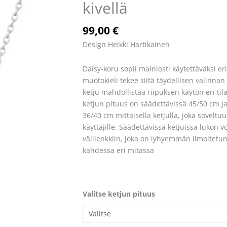
kivellä
mustalla
kivellä
määrä
99,00
€
Design Heikki Hartikainen
Daisy-koru sopii mainiosti käytettäväksi e
muotokieli tekee siitä täydellisen valinnan
ketju mahdollistaa riipuksen käytön eri til
ketjun pituus on säädettävissä 45/50 cm j
36/40 cm mittaisella ketjulla, joka sovelt
käyttäjille. Säädettävissä ketjuissa lukon vo
välilenkkiin, joka on lyhyemmän ilmoitetun
kahdessa eri mitassa
Valitse ketjun pituus