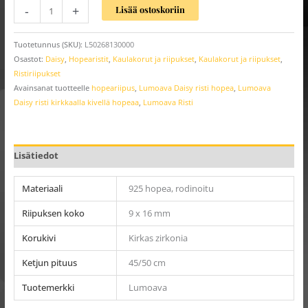
-
+
Lisää ostoskoriin
Tuotetunnus (SKU):
L50268130000
Osastot:
Daisy
,
Hopearistit
,
Kaulakorut ja riipukset
,
Kaulakorut ja riipukset
,
Ristiriipukset
Avainsanat tuotteelle
hopeariipus
,
Lumoava Daisy risti hopea
,
Lumoava
Daisy risti kirkkaalla kivellä hopeaa
,
Lumoava Risti
Lisätiedot
Materiaali
925 hopea, rodinoitu
Riipuksen koko
9 x 16 mm
Korukivi
Kirkas zirkonia
Ketjun pituus
45/50 cm
Tuotemerkki
Lumoava