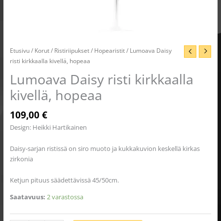
Etusivu
/
Korut
/
Ristiriipukset
/
Hopearistit
/ Lumoava Daisy
risti kirkkaalla kivellä, hopeaa
Lumoava Daisy risti kirkkaalla
kivellä, hopeaa
109,00
€
Design: Heikki Hartikainen
Daisy-sarjan ristissä on siro muoto ja kukkakuvion keskellä kirkas
zirkonia
Ketjun pituus säädettävissä 45/50cm.
Saatavuus:
2 varastossa