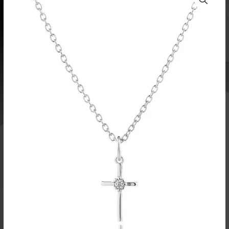
risti
kirkkaalla
kivellä,
hopeaa
määrä