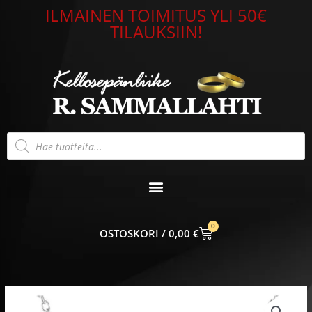
Siirry
ILMAINEN TOIMITUS YLI 50€
sisältöön
TILAUKSIIN!
Products
search
0
CART
0,00
€
Lumoava
Daisy