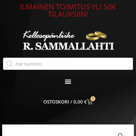
Siirry
ILMAINEN TOIMITUS YLI 50€
sisältöön
TILAUKSIIN!
Products
search
0
CART
0,00
€
Lumoava
Helmi