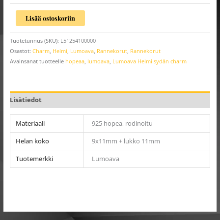
Lisää ostoskoriin
Tuotetunnus (SKU):
L51254100000
Osastot:
Charm
,
Helmi
,
Lumoava
,
Rannekorut
,
Rannekorut
Avainsanat tuotteelle
hopeaa
,
lumoava
,
Lumoava Helmi sydän charm
Lisätiedot
Materiaali
925 hopea, rodinoitu
Helan koko
9x11mm + lukko 11mm
Tuotemerkki
Lumoava