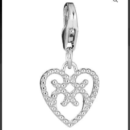
sydän
charm,
hopeaa
määrä