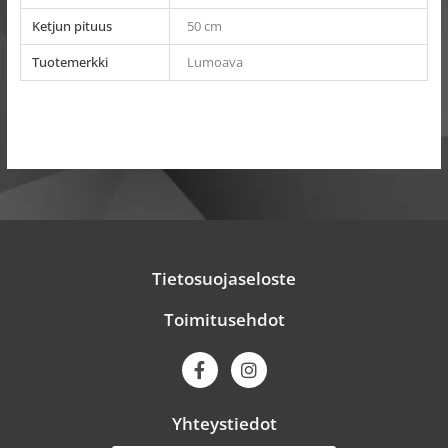
Ketjun pituus
50 cm
Tuotemerkki
Lumoava
Tietosuojaseloste
Toimitusehdot
F
I
a
n
c
s
e
t
Yhteystiedot
b
a