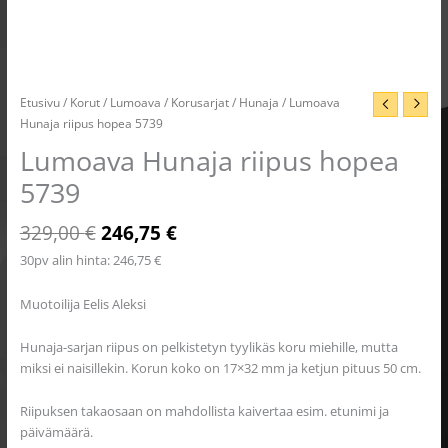
Etusivu
/
Korut
/
Lumoava
/
Korusarjat
/
Hunaja
/ Lumoava
Hunaja riipus hopea 5739
Lumoava Hunaja riipus hopea
5739
329,00
€
246,75
€
30pv alin hinta:
246,75
€
Muotoilija Eelis Aleksi
Hunaja-sarjan riipus on pelkistetyn tyylikäs koru miehille, mutta
miksi ei naisillekin. Korun koko on 17×32 mm ja ketjun pituus 50 cm.
Riipuksen takaosaan on mahdollista kaivertaa esim. etunimi ja
päivämäärä.