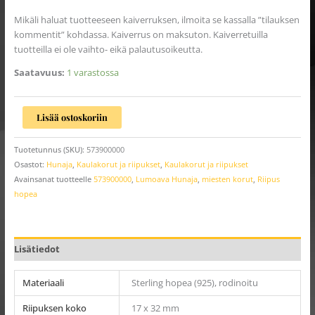
Mikäli haluat tuotteeseen kaiverruksen, ilmoita se kassalla ”tilauksen
kommentit” kohdassa. Kaiverrus on maksuton. Kaiverretuilla
tuotteilla ei ole vaihto- eikä palautusoikeutta.
Saatavuus:
1 varastossa
Lisää ostoskoriin
Tuotetunnus (SKU):
573900000
Osastot:
Hunaja
,
Kaulakorut ja riipukset
,
Kaulakorut ja riipukset
Avainsanat tuotteelle
573900000
,
Lumoava Hunaja
,
miesten korut
,
Riipus
hopea
Lisätiedot
Materiaali
Sterling hopea (925), rodinoitu
Riipuksen koko
17 x 32 mm