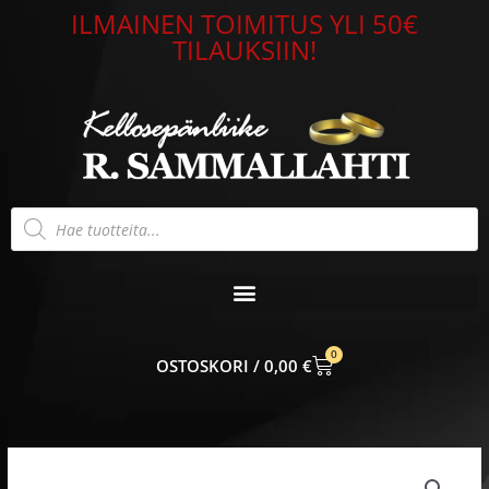
Siirry
ILMAINEN TOIMITUS YLI 50€
sisältöön
TILAUKSIIN!
Products
search
0
CART
0,00
€
Alkuperäinen
Nykyinen
Lumoava
hinta
hinta
Hunaja