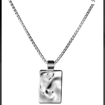
oli:
on:
riipus
329,00 €.
246,75 €.
hopea
5739
määrä