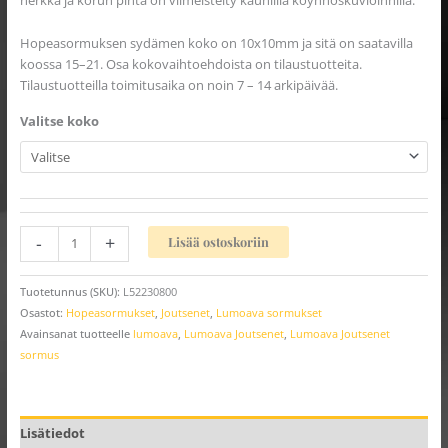
herkkä ja korun pinta on viimeistelty kauniilla köynnöskuvioinnilla.
Hopeasormuksen sydämen koko on 10x10mm ja sitä on saatavilla
koossa 15–21. Osa kokovaihtoehdoista on tilaustuotteita.
Tilaustuotteilla toimitusaika on noin 7 – 14 arkipäivää.
Valitse koko
-
+
Lisää ostoskoriin
Tuotetunnus (SKU):
L52230800
Osastot:
Hopeasormukset
,
Joutsenet
,
Lumoava sormukset
Avainsanat tuotteelle
lumoava
,
Lumoava Joutsenet
,
Lumoava Joutsenet
sormus
Lisätiedot