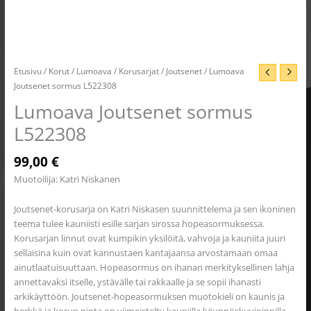
Etusivu
/
Korut
/
Lumoava
/
Korusarjat
/
Joutsenet
/ Lumoava
Joutsenet sormus L522308
Lumoava Joutsenet sormus
L522308
99,00
€
Muotoilija: Katri Niskanen
Joutsenet-korusarja on Katri Niskasen suunnittelema ja sen ikoninen
teema tulee kauniisti esille sarjan sirossa hopeasormuksessa.
Korusarjan linnut ovat kumpikin yksilöitä, vahvoja ja kauniita juuri
sellaisina kuin ovat kannustaen kantajaansa arvostamaan omaa
ainutlaatuisuuttaan. Hopeasormus on ihanan merkityksellinen lahja
annettavaksi itselle, ystävälle tai rakkaalle ja se sopii ihanasti
arkikäyttöön. Joutsenet-hopeasormuksen muotokieli on kaunis ja