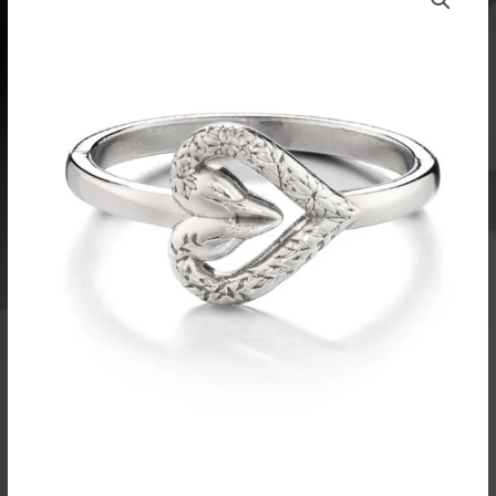
sormus
L522308
määrä