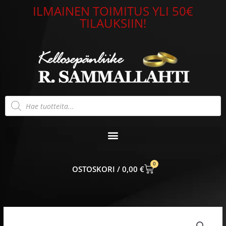
Siirry
ILMAINEN TOIMITUS YLI 50€
sisältöön
TILAUKSIIN!
Products
search
0
CART
0,00
€
Lumoava
Joutsenet