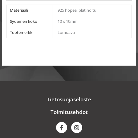
Materiaali
925 hopea, platinoitu
Sydämen koko
10 x 10mm
Tuotemerkki
Lumoava
Tietosuojaseloste
Toimitusehdot
F
I
a
n
c
s