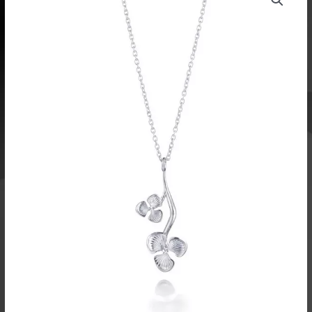
oli:
on:
riipus
189,00 €.
113,40 €.
L562343
määrä