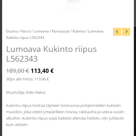
Etusivu
/
Korut
/
Lumoava
/
Korusarjat
/
Kukinto
/ Lumoava
Kukinto riipus L562343
Lumoava Kukinto riipus
L562343
189,00
€
113,40
€
30pv alin hinta:
113,40
€
Muotoilija: Eelis Aleksi
Kukinto-riipus toistaa täyteen loistoonsa puhjenneiden kukkien
muodon, joka viestii ympärilleen toivoa, rakkautta ja uskoa uusiin
alkuihin. Kukinto-riipus sopii kaikkiin elämäsi hetkiin, niin juhlaviin
kuin arkisiin.