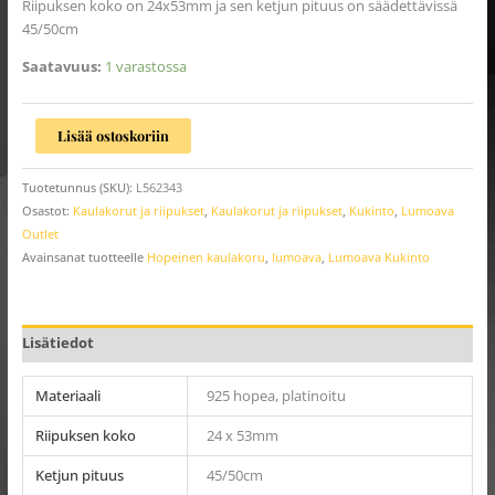
Riipuksen koko on 24x53mm ja sen ketjun pituus on säädettävissä
45/50cm
Saatavuus:
1 varastossa
Lisää ostoskoriin
Tuotetunnus (SKU):
L562343
Osastot:
Kaulakorut ja riipukset
,
Kaulakorut ja riipukset
,
Kukinto
,
Lumoava
Outlet
Avainsanat tuotteelle
Hopeinen kaulakoru
,
lumoava
,
Lumoava Kukinto
Lisätiedot
Materiaali
925 hopea, platinoitu
Riipuksen koko
24 x 53mm
Ketjun pituus
45/50cm