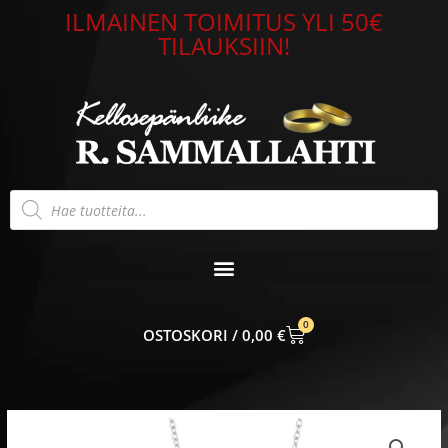
Siirry
ILMAINEN TOIMITUS YLI 50€
sisältöön
TILAUKSIIN!
Products
search
0
CART
0,00
€
Alkuperäinen
Nykyinen
Lumoava
hinta
hinta
Kukinto