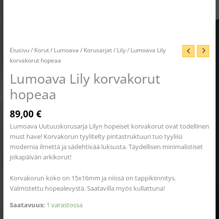
Etusivu
/
Korut
/
Lumoava
/
Korusarjat
/
Lily
/ Lumoava Lily
korvakorut hopeaa
Lumoava Lily korvakorut
hopeaa
89,00
€
Lumoava Uutuuskorusarja Lilyn hopeiset korvakorut ovat todellinen
must have! Korvakorun tyylitelty pintastruktuuri tuo tyyliisi
modernia ilmettä ja sädehtivää luksusta. Täydellisen minimalistiset
jokapäivän arkikorut!
Korvakorun koko on 15x16mm ja niissä on tappikiinnitys.
Valmistettu hopealevystä. Saatavilla myös kullattuna!
Saatavuus:
1 varastossa