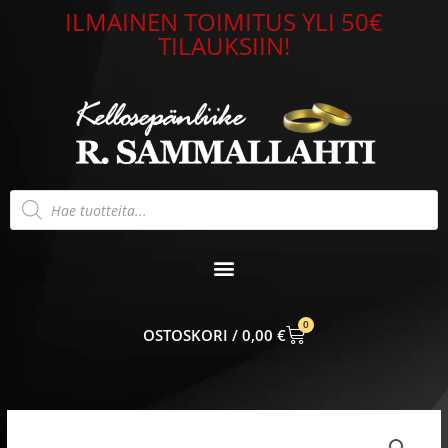
Siirry
ILMAINEN TOIMITUS YLI 50€
sisältöön
TILAUKSIIN!
Products
search
0
CART
0,00
€
Lumoava
Lily