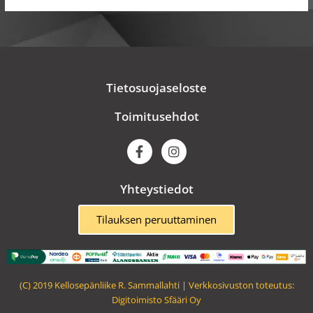
Tietosuojaseloste
Toimitusehdot
F
I
a
n
c
s
e
t
Yhteystiedot
b
a
o
g
o
r
Tilauksen peruuttaminen
k
a
m
(C) 2019 Kellosepänliike R. Sammallahti | Verkkosivuston toteutus:
Digitoimisto Sfääri Oy