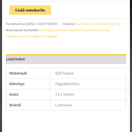
Lisää ostoskoriin
Tuotetunnus (SKU):
L54257900000
Osastot:
Korvakorut
,
Korvakorut
,
Lily
Avainsanat tuotteelle
lumoava
,
Lumoava korvakorut
,
Lumoava Lily
,
Lumoava Lily korvakorut hopeaa
Lisätiedot
Materiaali
925 hopea
Kiinnitys
Tappikiinnitys
Koko
15 x 16mm
Brändi
Lumoava