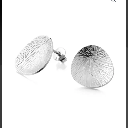
korvakorut
hopeaa
määrä