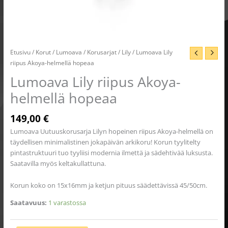
Etusivu
/
Korut
/
Lumoava
/
Korusarjat
/
Lily
/ Lumoava Lily
riipus Akoya-helmellä hopeaa
Lumoava Lily riipus Akoya-
helmellä hopeaa
149,00
€
Lumoava Uutuuskorusarja Lilyn hopeinen riipus Akoya-helmellä on
täydellisen minimalistinen jokapäivän arkikoru! Korun tyylitelty
pintastruktuuri tuo tyyliisi modernia ilmettä ja sädehtivää luksusta.
Saatavilla myös keltakullattuna.
Korun koko on 15x16mm ja ketjun pituus säädettävissä 45/50cm.
Saatavuus:
1 varastossa