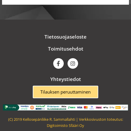
Tietosuojaseloste
Toimitusehdot
F
I
a
n
c
s
e
t
Yhteystiedot
b
a
o
g
o
r
Tilauksen peruuttaminen
k
a
m
(C) 2019 Kellosepänliike R. Sammallahti | Verkkosivuston toteutus:
Digitoimisto Sfääri Oy