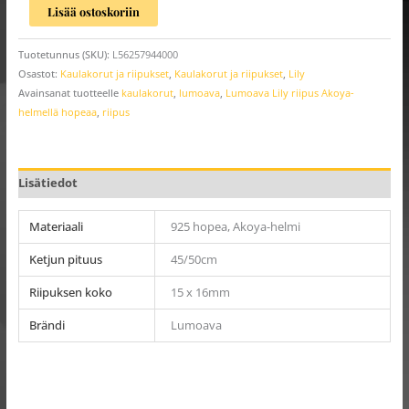
Lisää ostoskoriin
Tuotetunnus (SKU):
L56257944000
Osastot:
Kaulakorut ja riipukset
,
Kaulakorut ja riipukset
,
Lily
Avainsanat tuotteelle
kaulakorut
,
lumoava
,
Lumoava Lily riipus Akoya-
helmellä hopeaa
,
riipus
Lisätiedot
Materiaali
925 hopea, Akoya-helmi
Ketjun pituus
45/50cm
Riipuksen koko
15 x 16mm
Brändi
Lumoava