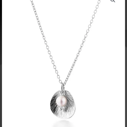
riipus
Akoya-
helmellä
hopeaa
määrä