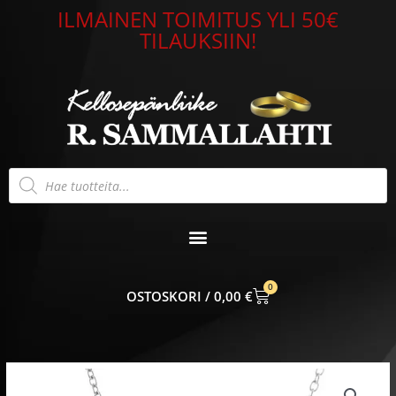
Siirry
ILMAINEN TOIMITUS YLI 50€
sisältöön
TILAUKSIIN!
Products
search
0
CART
0,00
€
Lumoava
Lily