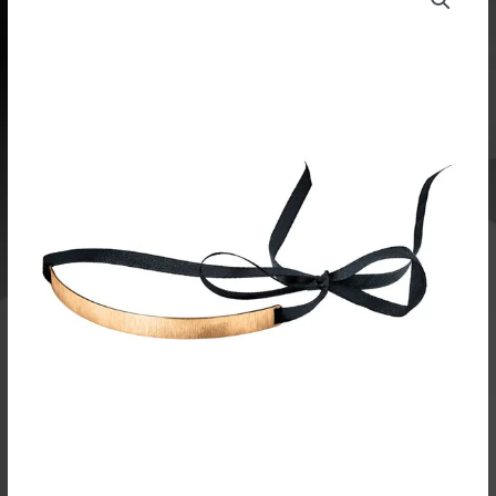
oli:
on:
choker
219,00 €.
164,25 €.
riipus,
keltakullattua
hopeaa
määrä