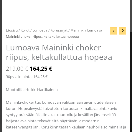
Etusivu
/
Korut
/
Lumoava
/
Korusarjat
/
Maininki
/ Lumoava
Maininki choker riipus, keltakullattua hopeaa
Lumoava Maininki choker
riipus, keltakullattua hopeaa
219,00
€
164,25
€
30pv alin hinta:
164,25
€
Muotoilija: Heikki Hartikainen
Maininki-choker tuo Lumoavan valikoimaan aivan uudenlaisen
korun. Hopealevystä taivutetun koruosan kimaltava pintakuvio
syntyy prässäämällä, linjakas muotoilu ja kesäillan järvenselkää
heijasteleva pinta tekevät siitä näyttävän ja modernin
katseenvangitsijan. Koru kiinnitetään kaulaan nauhoilla solmimalla ja