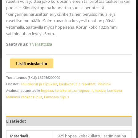
rusetin voi sijoittaa joko koruosan viereen tai piilottaa taakse niskan
puolelle. Kiinnitystapana kannattaa suosia perinteistä
”kengännauharusettia” eli yksinkertainen perussolmu alle ja
rusettisolmu päälle. Solmu avautuu kevyesti nauhan päästä
vetämällä. Saatavilla myös hopeisena. Korun koko 102x9mm,
satiininauhan leveys 6mm.
Saatavuus:
1 varastossa
Lisää ostoskoriin
Tuotetunnus (SKU):
L67256200000
Osastot:
Kaulakorut ja riipukset
,
Kaulakorut ja riipukset
,
Maininki
Avainsanat tuotteelle
hopeaa
,
keltakullattua hopeaa
,
lumoava
,
Lumoava
Maininki choker riipus
,
Lumoava riipus
Lisätiedot
Materiaali
925 hopea, keltakullattu, satiininauha