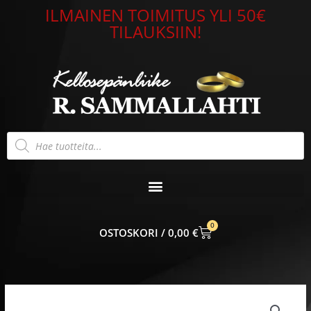
Siirry
ILMAINEN TOIMITUS YLI 50€
sisältöön
TILAUKSIIN!
Products
search
0
CART
0,00
€
Alkuperäinen
Nykyinen
Lumoava
hinta
hinta
Maininki