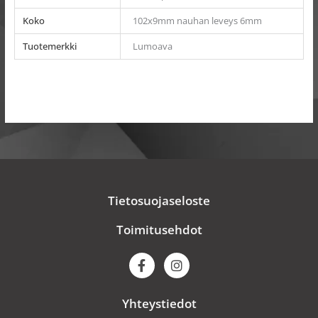
Koko
102x9mm nauhan leveys 6mm
Tuotemerkki
Lumoava
Tietosuojaseloste
Toimitusehdot
F
I
a
n
c
s
e
t
Yhteystiedot
b
a