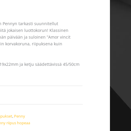
 Pennyn tarkasti suunnitellut
iitä jokaisen luottokorun! Klassinen
hän päivään ja suloinen ”Amor vincit
in korvakoruna, riipuksena kuin
19x22mm ja ketju säädettävissä 45/50cm
iipukset
,
Penny
ny riipus hopeaa