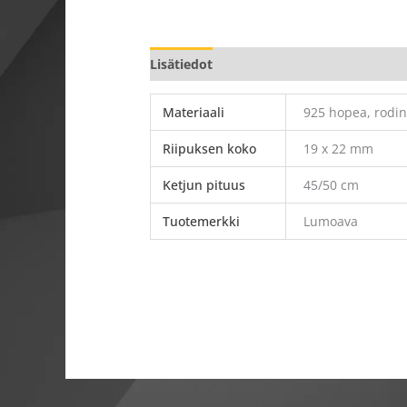
Lisätiedot
Materiaali
925 hopea, rodin
Riipuksen koko
19 x 22 mm
Ketjun pituus
45/50 cm
Tuotemerkki
Lumoava