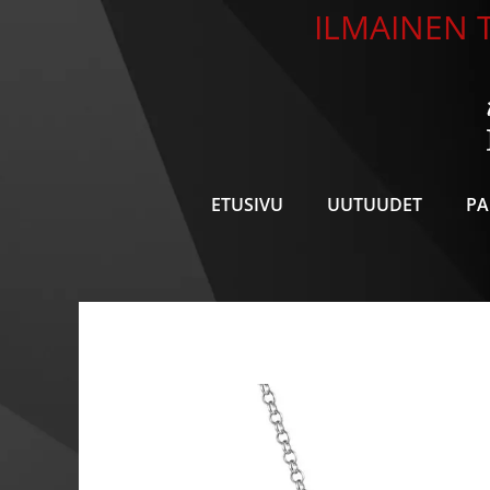
Siirry
ILMAINEN T
sisältöön
ETUSIVU
UUTUUDET
PA