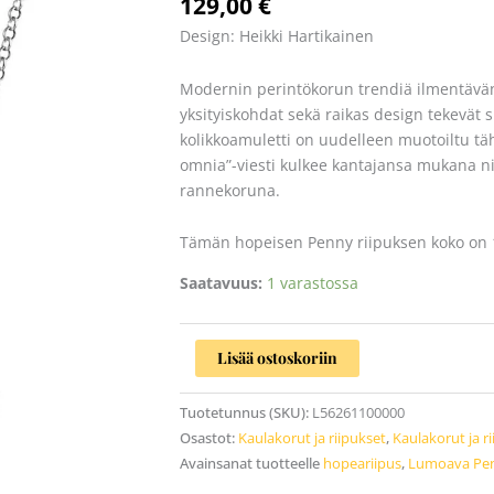
129,00
€
määrä
Design: Heikki Hartikainen
Modernin perintökorun trendiä ilmentävän
yksityiskohdat sekä raikas design tekevät s
kolikkoamuletti on uudelleen muotoiltu tä
omnia”-viesti kulkee kantajansa mukana ni
rannekoruna.
Tämän hopeisen Penny riipuksen koko on 
Saatavuus:
1 varastossa
Lisää ostoskoriin
Tuotetunnus (SKU):
L56261100000
Osastot:
Kaulakorut ja riipukset
,
Kaulakorut ja r
Avainsanat tuotteelle
hopeariipus
,
Lumoava Pen