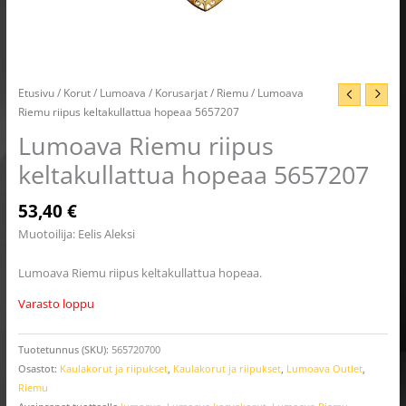
Etusivu
/
Korut
/
Lumoava
/
Korusarjat
/
Riemu
/ Lumoava
Riemu riipus keltakullattua hopeaa 5657207
Lumoava Riemu riipus
keltakullattua hopeaa 5657207
53,40
€
Muotoilija: Eelis Aleksi
Lumoava Riemu riipus keltakullattua hopeaa.
Varasto loppu
Tuotetunnus (SKU):
565720700
Osastot:
Kaulakorut ja riipukset
,
Kaulakorut ja riipukset
,
Lumoava Outlet
,
Riemu