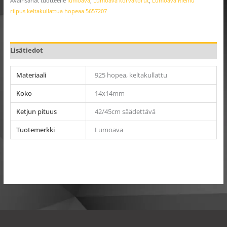
Avainsanat tuotteelle
lumoava
,
Lumoava korvakorut
,
Lumoava Riemu
riipus keltakullattua hopeaa 5657207
Lisätiedot
Materiaali
925 hopea, keltakullattu
Koko
14x14mm
Ketjun pituus
42/45cm säädettävä
Tuotemerkki
Lumoava