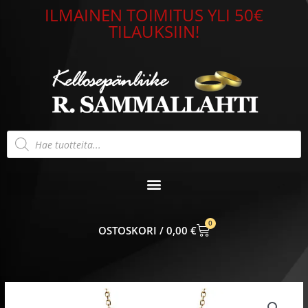
Siirry
ILMAINEN TOIMITUS YLI 50€
sisältöön
TILAUKSIIN!
Products
search
0
CART
0,00
€