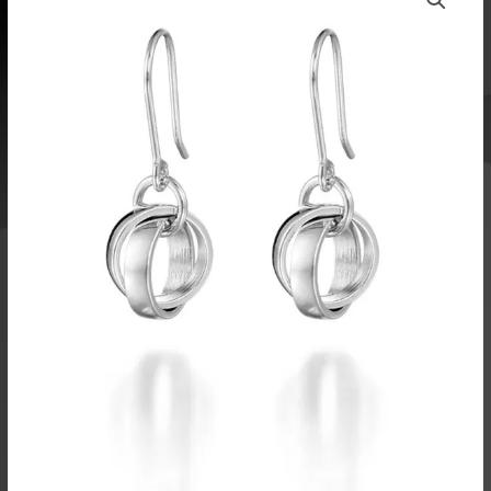
oli:
on:
94,00 €.
56,40 €.