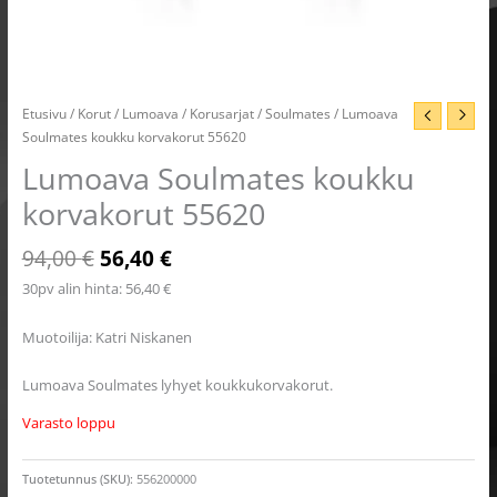
Etusivu
/
Korut
/
Lumoava
/
Korusarjat
/
Soulmates
/ Lumoava
Soulmates koukku korvakorut 55620
Lumoava Soulmates koukku
korvakorut 55620
94,00
€
56,40
€
30pv alin hinta:
56,40
€
Muotoilija: Katri Niskanen
Lumoava Soulmates lyhyet koukkukorvakorut.
Varasto loppu
Tuotetunnus (SKU):
556200000