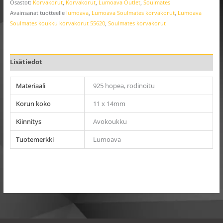
Osastot:
Korvakorut
,
Korvakorut
,
Lumoava Outlet
,
Soulmates
Avainsanat tuotteelle
lumoava
,
Lumoava Soulmates korvakorut
,
Lumoava
Soulmates koukku korvakorut 55620
,
Soulmates korvakorut
Lisätiedot
Materiaali
925 hopea, rodinoitu
Korun koko
11 x 14mm
Kiinnitys
Avokoukku
Tuotemerkki
Lumoava