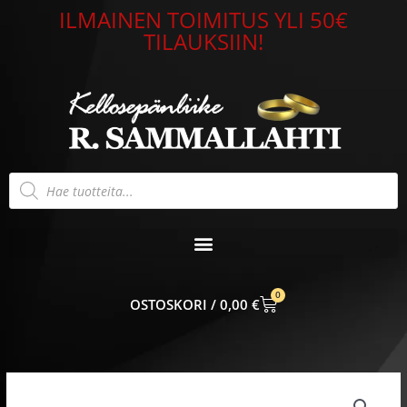
Siirry
ILMAINEN TOIMITUS YLI 50€
sisältöön
TILAUKSIIN!
Products
search
0
CART
0,00
€
Alkuperäinen
Nykyinen
hinta
hinta