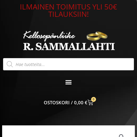
Siirry
ILMAINEN TOIMITUS YLI 50€
sisältöön
TILAUKSIIN!
Products
search
0
CART
0,00
€
Maskottiriipus
Sähkökitara