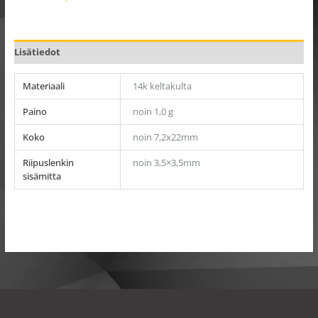
Lisätiedot
Materiaali
14k keltakulta
Paino
noin 1,0 g
Koko
noin 7,2x22mm
Riipuslenkin
noin 3,5×3,5mm
sisämitta