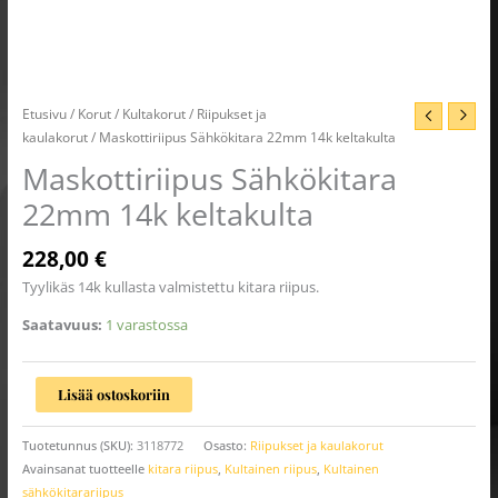
Etusivu
/
Korut
/
Kultakorut
/
Riipukset ja
kaulakorut
/ Maskottiriipus Sähkökitara 22mm 14k keltakulta
Maskottiriipus Sähkökitara
22mm 14k keltakulta
228,00
€
Tyylikäs 14k kullasta valmistettu kitara riipus.
Saatavuus:
1 varastossa
Lisää ostoskoriin
Tuotetunnus (SKU):
3118772
Osasto:
Riipukset ja kaulakorut
Avainsanat tuotteelle
kitara riipus
,
Kultainen riipus
,
Kultainen
sähkökitarariipus