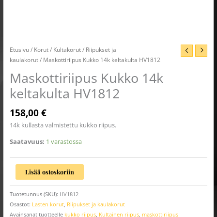
Etusivu
/
Korut
/
Kultakorut
/
Riipukset ja
kaulakorut
/ Maskottiriipus Kukko 14k keltakulta HV1812
Maskottiriipus Kukko 14k
keltakulta HV1812
158,00
€
14k kullasta valmistettu kukko riipus.
Saatavuus:
1 varastossa
Lisää ostoskoriin
Tuotetunnus (SKU):
HV1812
Osastot:
Lasten korut
,
Riipukset ja kaulakorut
Avainsanat tuotteelle
kukko riipus
,
Kultainen riipus
,
maskottiriipus