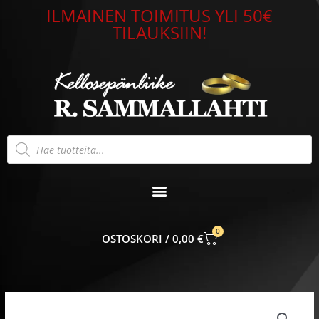
Siirry
ILMAINEN TOIMITUS YLI 50€
sisältöön
TILAUKSIIN!
Products
search
0
CART
0,00
€
Maskottiriipus
Kukko