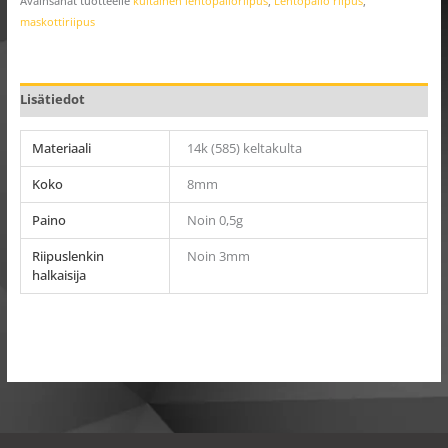
Avainsanat tuotteelle
kultainen lentopalloriipus
,
Lentopallo riipus
,
maskottiriipus
Lisätiedot
Materiaali
14k (585) keltakulta
Koko
8mm
Paino
Noin 0,5g
Riipuslenkin
Noin 3mm
halkaisija