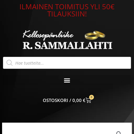
Siirry
ILMAINEN TOIMITUS YLI 50€
sisältöön
TILAUKSIIN!
Products
search
0
CART
0,00
€