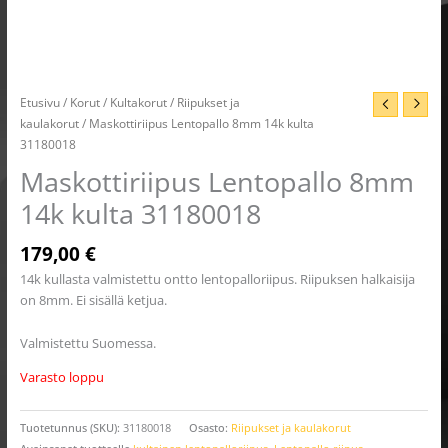
Etusivu
/
Korut
/
Kultakorut
/
Riipukset ja
kaulakorut
/ Maskottiriipus Lentopallo 8mm 14k kulta
31180018
Maskottiriipus Lentopallo 8mm
14k kulta 31180018
179,00
€
14k kullasta valmistettu ontto lentopalloriipus. Riipuksen halkaisija
on 8mm. Ei sisällä ketjua.
Valmistettu Suomessa.
Varasto loppu
Tuotetunnus (SKU):
31180018
Osasto:
Riipukset ja kaulakorut